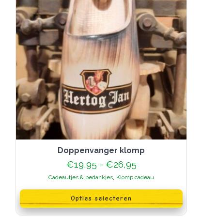
doppenvanger klomp
Prijsklasse:
€
19,95
-
€
26,95
€19,95
,
Cadeautjes & bedankjes
Klomp cadeau
tot
Dit
€26,95
product
Opties selecteren
heeft
meerdere
variaties.