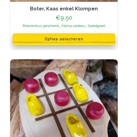
Boter, Kaas enkel Klompen
€
9,50
,
,
Brievenbus geschenk
Klomp cadeau
Speelgoed
Dit
product
Opties selecteren
heeft
meerdere
variaties.
Deze
optie
kan
gekozen
worden
op
de
productpagina