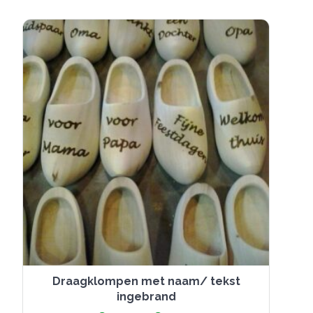
Deze
optie
kan
gekozen
worden
op
de
productpagina
Draagklompen met naam/ tekst
ingebrand