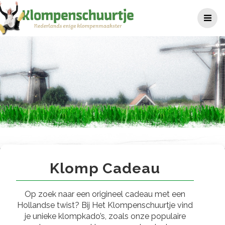
Ga
naar
de
inhoud
Klomp cadeau
Klomp Cadeau
Op zoek naar een origineel cadeau met een
Hollandse twist? Bij Het Klompenschuurtje vind
je unieke klompkado’s, zoals onze populaire