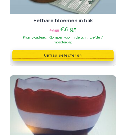
Eetbare bloemen in blik
Oorspronkelijke
Huidige
€
6,95
€
9,95
prijs
prijs
,
,
Klomp cadeau
Klompen voor in de tuin
Liefde /
was:
is:
moederdag
€9,95.
€6,95.
Dit
product
Opties selecteren
heeft
meerdere
variaties.
Deze
optie
kan
gekozen
worden
op
de
productpagina