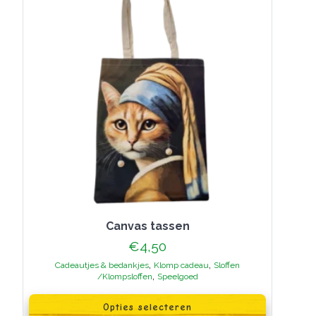
op
de
productpagina
canvas tassen
€
4,50
,
,
Cadeautjes & bedankjes
Klomp cadeau
Sloffen
,
/Klompsloffen
Speelgoed
Dit
product
Opties selecteren
heeft