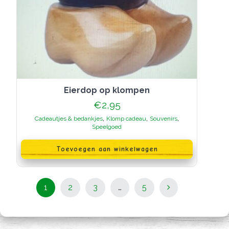
eierdop op klompen
€
2,95
,
,
,
Cadeautjes & bedankjes
Klomp cadeau
Souvenirs
Speelgoed
Toevoegen aan winkelwagen
Berichten
Pagina
Pagina
Pagina
Pagina
1
2
3
…
5
navigatie