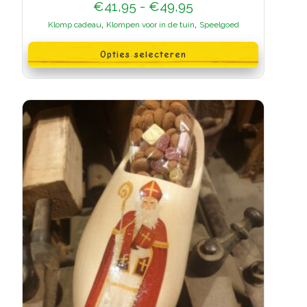
Prijsklasse:
€
41,95
-
€
49,95
€41,95
,
,
Klomp cadeau
Klompen voor in de tuin
Speelgoed
tot
Dit
€49,95
product
Opties selecteren
heeft
meerdere
variaties.
Deze
optie
kan
gekozen
worden
op
de
productpagina