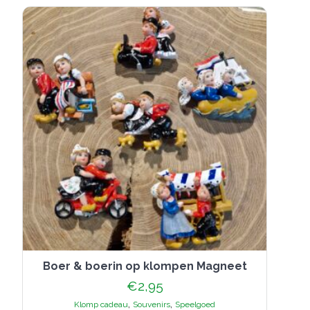
Boer & boerin op klompen Magneet
€
2,95
,
,
Klomp cadeau
Souvenirs
Speelgoed