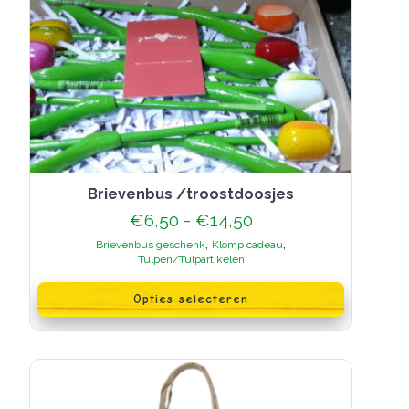
brievenbus /troostdoosjes
Prijsklasse:
€
6,50
-
€
14,50
€6,50
,
,
Brievenbus geschenk
Klomp cadeau
tot
Tulpen/Tulpartikelen
€14,50
Dit
product
Opties selecteren
heeft
meerdere
variaties.
Deze
optie
kan
gekozen
worden