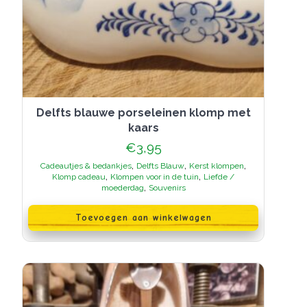
Delfts blauwe porseleinen klomp met
kaars
€
3,95
,
,
,
Cadeautjes & bedankjes
Delfts Blauw
Kerst klompen
,
,
Klomp cadeau
Klompen voor in de tuin
Liefde /
,
moederdag
Souvenirs
Toevoegen aan winkelwagen