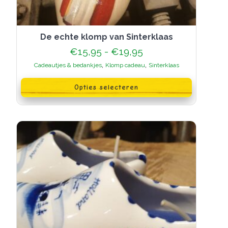
De echte klomp van Sinterklaas
Prijsklasse:
€
15,95
-
€
19,95
€15,95
,
,
Cadeautjes & bedankjes
Klomp cadeau
Sinterklaas
tot
Dit
€19,95
product
Opties selecteren
heeft
meerdere
variaties.
Deze
optie
kan
gekozen
worden
op
de
productpagina