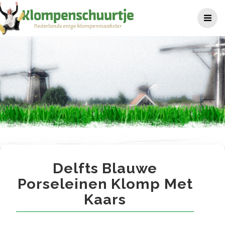
Ga
naar
de
inhoud
Delfts blauwe porseleinen k
Delfts Blauwe
Porseleinen Klomp Met
Kaars