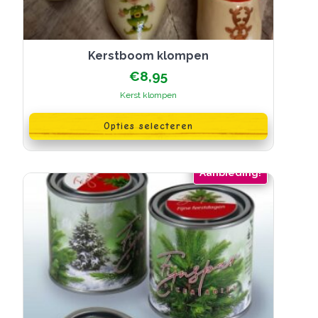
Kerstboom klompen
€
8,95
Kerst klompen
Dit
product
Opties selecteren
heeft
meerdere
variaties.
Deze
Aanbieding!
optie
kan
gekozen
worden
op
de
productpagina