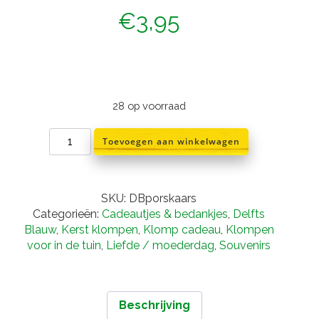
€
3,95
28 op voorraad
Delfts
Toevoegen aan winkelwagen
blauwe
porseleinen
klomp
met
SKU:
DBporskaars
kaars
Categorieën:
Cadeautjes & bedankjes
,
Delfts
aantal
Blauw
,
Kerst klompen
,
Klomp cadeau
,
Klompen
voor in de tuin
,
Liefde / moederdag
,
Souvenirs
Beschrijving