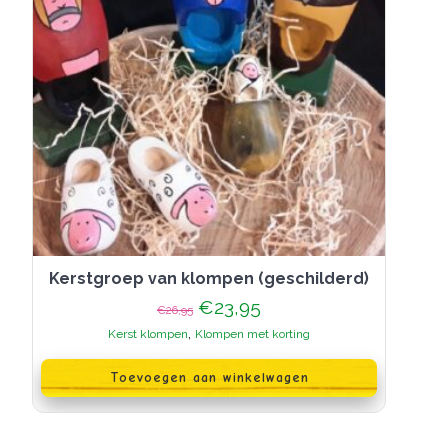
Kerstgroep van klompen (geschilderd)
Oorspronkelijke
Huidige
€
23,95
€
26,95
prijs
prijs
,
Kerst klompen
Klompen met korting
was:
is:
€26,95.
€23,95.
Toevoegen aan winkelwagen