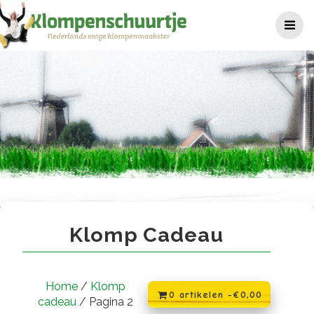
Ga
naar
de
inhoud
Klomp cadeau
Klomp Cadeau
Home
/
Klomp
0 artikelen -
€
0,00
cadeau
/ Pagina 2