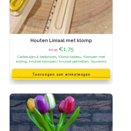
Houten Liniaal met klomp
Oorspronkelijke
Huidige
€
1,75
€
2,49
prijs
prijs
,
,
Cadeautjes & bedankjes
Klomp cadeau
Klompen met
was:
is:
,
,
korting
knutsel klompen/ knutsel pakketten
Souvenirs
€2,49.
€1,75.
Toevoegen aan winkelwagen