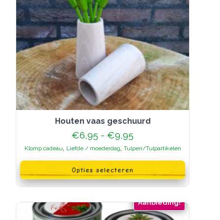
houten vaas geschuurd
Prijsklasse:
€
6,95
-
€
9,95
€6,95
,
,
Klomp cadeau
Liefde / moederdag
Tulpen/Tulpartikelen
tot
Dit
€9,95
product
Opties selecteren
heeft
meerdere
variaties.
Deze
Aanbieding!
optie
kan
gekozen