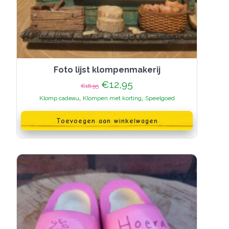
Foto lijst klompenmakerij
Oorspronkelijke
Huidige
€
12,95
€
16,95
prijs
prijs
,
,
Klomp cadeau
Klompen met korting
Speelgoed
was:
is:
€16,95.
€12,95.
Toevoegen aan winkelwagen