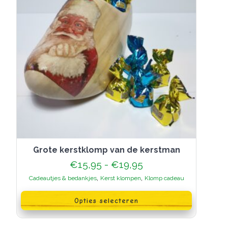
grote kerstklomp van de kerstman
Prijsklasse:
€
15,95
-
€
19,95
€15,95
,
,
Cadeautjes & bedankjes
Kerst klompen
Klomp cadeau
tot
Dit
€19,95
product
Opties selecteren
heeft
meerdere
variaties.
Deze