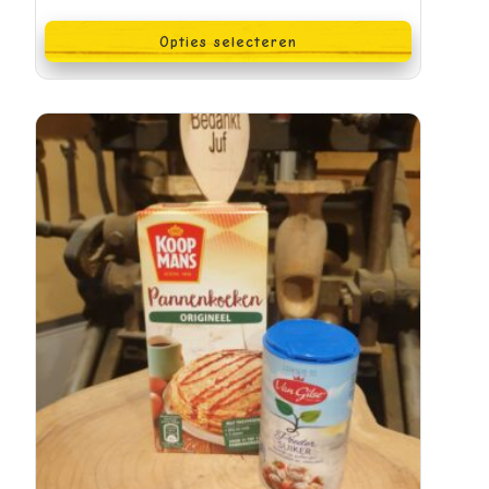
Dit
product
Opties selecteren
heeft
meerdere
variaties.
Deze
optie
kan
gekozen
worden
op
de
productpagina