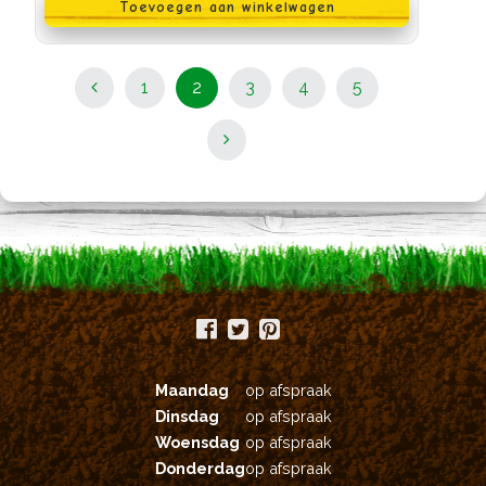
Toevoegen aan winkelwagen
Berichten
Pagina
Pagina
Pagina
Pagina
Pagina
1
2
3
4
5
navigatie
Maandag
op afspraak
Dinsdag
op afspraak
Woensdag
op afspraak
Donderdag
op afspraak