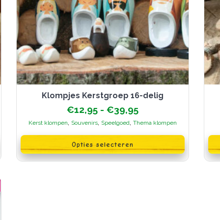
Klompjes Kerstgroep 16-delig
Prijsklasse:
€
12,95
-
€
39,95
€12,95
,
,
,
Kerst klompen
Souvenirs
Speelgoed
Thema klompen
tot
Dit
€39,95
product
Opties selecteren
heeft
meerdere
variaties.
Deze
optie
kan
gekozen
worden
op
de