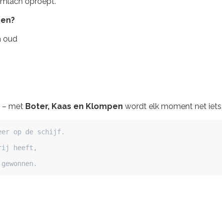
imlach oproept.
pen?
n oud
u – met
Boter, Kaas en Klompen
wordt elk moment net iets v
er op de schijf.

ij heeft,

 gewonnen.