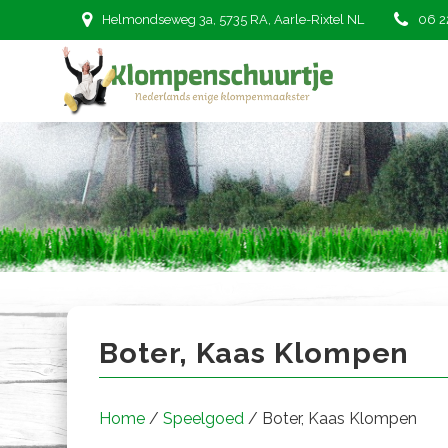
Ga
Helmondseweg 3a, 5735 RA, Aarle-Rixtel NL
06 2
naar
de
inhoud
Boter, Kaas Klompen
Boter, Kaas Klompen
Home
/
Speelgoed
/ Boter, Kaas Klompen