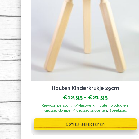
productpagina
Houten Kinderkrukje 29cm
Prijsklasse
€
12,95
-
€
21,95
€12,95
,
,
Gewoon persoonlijk/Maatwerk
Houten producten
tot
,
knutsel klompen/ knutsel pakketten
Speelgoed
€21,95
Dit
product
Opties selecteren
heeft
meerdere
variaties.