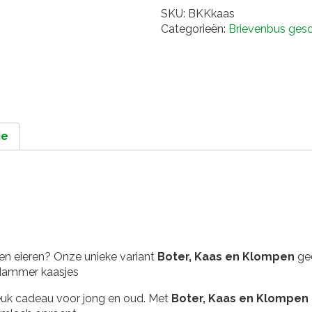
aantal
SKU:
BKKkaas
Categorieën:
Brievenbus ges
ie
s en eieren? Onze unieke variant
Boter, Kaas en Klompen
gee
Edammer kaasjes
 leuk cadeau voor jong en oud. Met
Boter, Kaas en Klompen