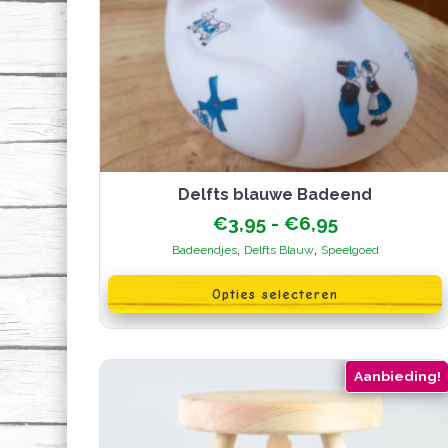
Delfts blauwe Badeend
Prijsklasse:
€
3,95
-
€
6,95
€3,95
,
,
Badeendjes
Delfts Blauw
Speelgoed
tot
Dit
€6,95
product
Opties selecteren
heeft
meerdere
variaties.
Deze
optie
Aanbieding!
kan
gekozen
worden
op
de