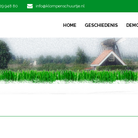
29 948 80
info@klompenschuurtje.nl
HOME
GESCHIEDENIS
DEM