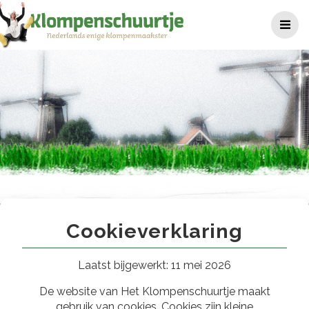
Ga
naar
de
inhoud
Cookieverklaring
Cookieverklaring
Laatst bijgewerkt: 11 mei 2026
De website van Het Klompenschuurtje maakt
gebruik van cookies. Cookies zijn kleine