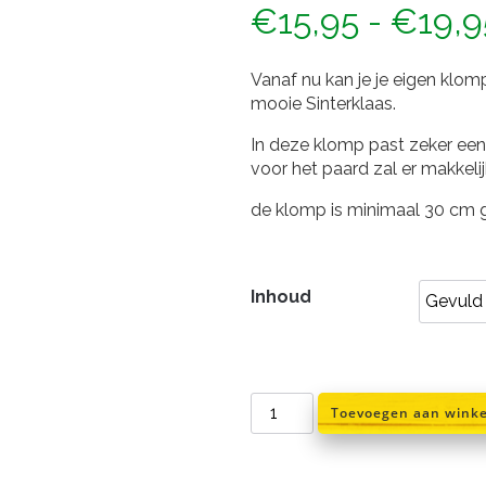
€
15,95
-
€
19,9
Vanaf nu kan je je eigen klo
mooie Sinterklaas.
In deze klomp past zeker een
voor het paard zal er makkelij
de klomp is minimaal 30 cm g
Inhoud
De
Toevoegen aan wink
echte
klomp
van