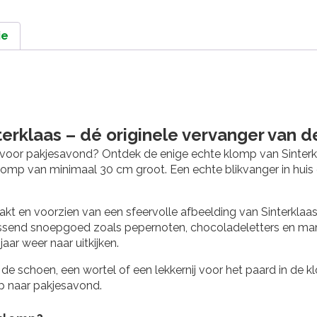
ie
terklaas
– dé originele vervanger van 
 voor pakjesavond? Ontdek de enige echte klomp van Sinterkl
lomp van minimaal 30 cm groot. Een echte blikvanger in huis é
kt en voorzien van een sfeervolle afbeelding van Sinterklaas
passend snoepgoed zoals pepernoten, chocoladeletters en man
aar weer naar uitkijken.
ij de schoen, een wortel of een lekkernij voor het paard in de
p naar pakjesavond.