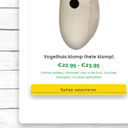
Vogelhuis klomp (hele klomp)
Prijsklasse
€
22,95
-
€
23,95
€22,95
,
,
Klomp cadeau
Klompen voor in de tuin
knutsel
tot
klompen/ knutsel pakketten
€23,95
Dit
product
Opties selecteren
heeft
meerdere
variaties.
Deze
optie
kan
gekozen
worden
op