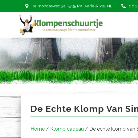
Ga
Helmondseweg 3a, 5735 RA, Aarle-Rixtel NL
06 2
naar
de
inhoud
De echte klomp van Sint
De Echte Klomp Van Sin
Home
/
Klomp cadeau
/ De echte klomp van S