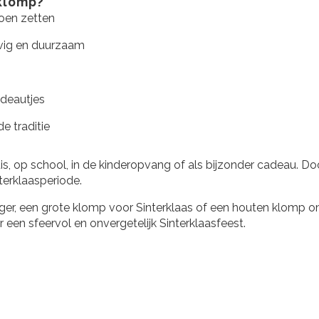
klomp?
hoen zetten
evig en duurzaam
deautjes
de traditie
is, op school, in de kinderopvang of als bijzonder cadeau. Do
terklaasperiode.
nger, een grote klomp voor Sinterklaas of een houten klomp 
 een sfeervol en onvergetelijk Sinterklaasfeest.