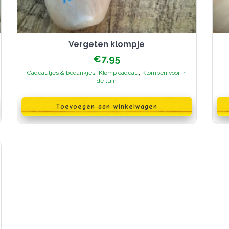
Vergeten klompje
€
7,95
:
,
,
Cadeautjes & bedankjes
Klomp cadeau
Klompen voor in
de tuin
Toevoegen aan winkelwagen