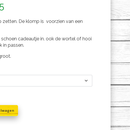
Prijsklasse:
5
€15,95
mp zetten. De klomp is voorzien van een
tot
 schoen cadeautje in. ook de wortel of hooi
€19,95
k in passen.
root.
elwagen