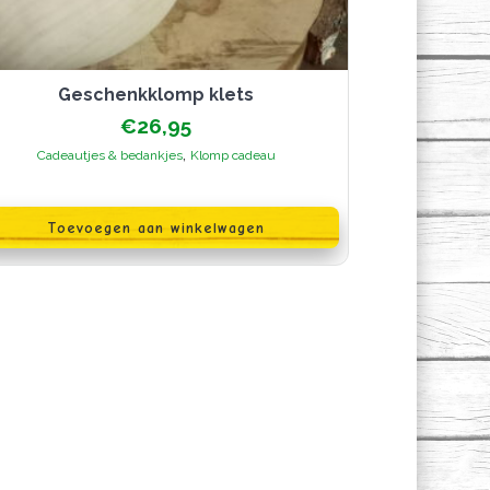
Geschenkklomp klets
€
26,95
,
Cadeautjes & bedankjes
Klomp cadeau
Toevoegen aan winkelwagen