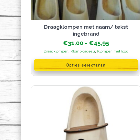
Draagklompen met naam/ tekst
ingebrand
Prijsklasse
€
31,00
-
€
45,95
€31,00
,
,
Draagklompen
Klomp cadeau
Klompen met logo
tot
Dit
€45,95
product
Opties selecteren
heeft
meerdere
variaties.
Deze
optie
kan
gekozen
worden
op
de
productpagina