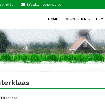
29 948 80
info@klompenschuurtje.nl
HOME
GESCHIEDENIS
DEM
erklaas
terklaas
interklaas