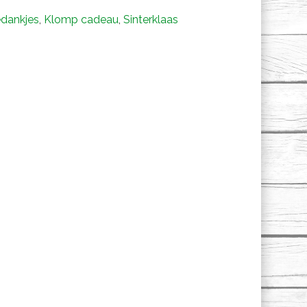
edankjes
,
Klomp cadeau
,
Sinterklaas