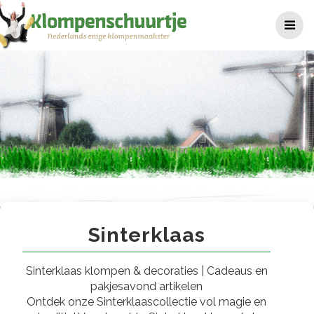
Ga
naar
de
inhoud
Sinterklaas
Sinterklaas
Sinterklaas klompen & decoraties | Cadeaus en
pakjesavond artikelen
Ontdek onze Sinterklaascollectie vol magie en