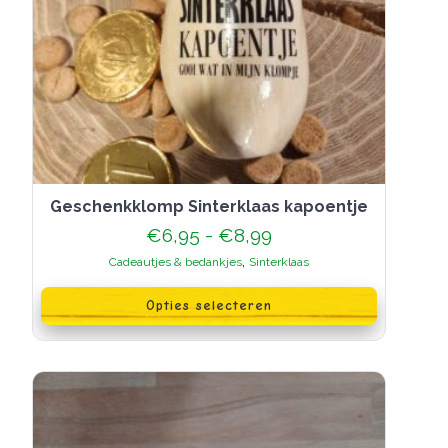
Geschenkklomp Sinterklaas kapoentje
Prijsklasse:
€
6,95
-
€
8,99
€6,95
,
Cadeautjes & bedankjes
Sinterklaas
tot
Dit
€8,99
product
Opties selecteren
heeft
meerdere
variaties.
Deze
optie
kan
gekozen
worden
op