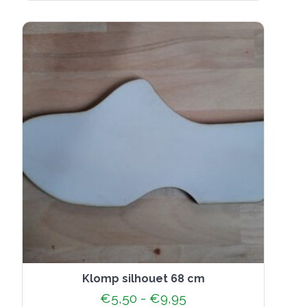
variaties.
Deze
optie
kan
gekozen
worden
op
de
productpagina
klomp silhouet 68 cm
Prijsklasse:
€
5,50
-
€
9,95