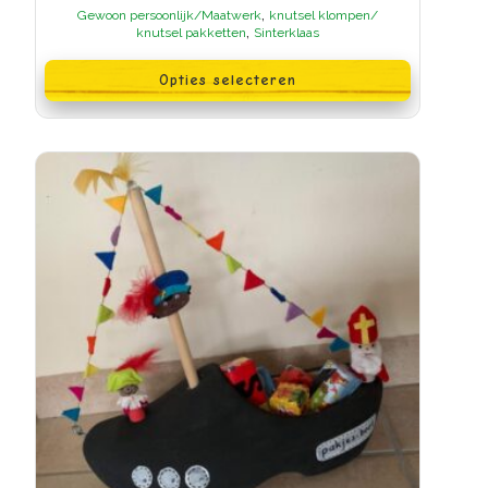
€5,50
,
Gewoon persoonlijk/Maatwerk
knutsel klompen/
tot
,
knutsel pakketten
Sinterklaas
€9,95
Dit
product
Opties selecteren
heeft
meerdere
variaties.
Deze
optie
kan
gekozen
worden
op
de
productpagina