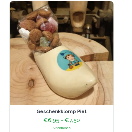
optie
kan
gekozen
worden
op
de
productpagina
Geschenkklomp Piet
Prijsklasse:
€
6,95
-
€
7,50
€6,95
Sinterklaas
tot