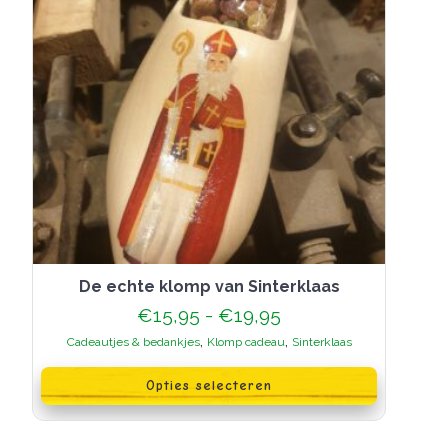
De echte klomp van Sinterklaas
Prijsklasse:
€
15,95
-
€
19,95
€15,95
,
,
Cadeautjes & bedankjes
Klomp cadeau
Sinterklaas
tot
Dit
€19,95
product
Opties selecteren
heeft
meerdere
variaties.
Deze