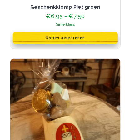
Geschenkklomp Piet groen
Prijsklasse:
€
6,95
-
€
7,50
€6,95
Sinterklaas
tot
Dit
€7,50
product
Opties selecteren
heeft
meerdere
variaties.
Deze
optie
kan
gekozen
worden
op
de
productpagina