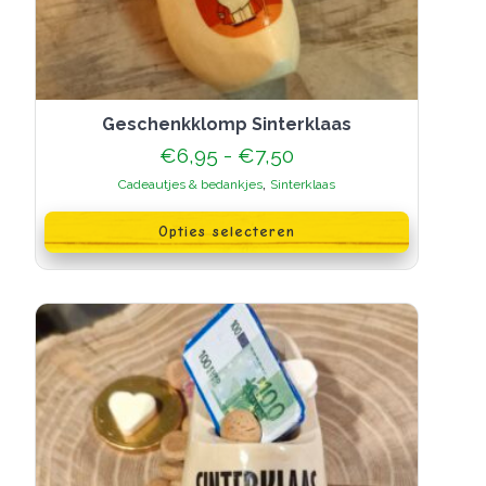
Geschenkklomp Sinterklaas
Prijsklasse:
€
6,95
-
€
7,50
€6,95
,
Cadeautjes & bedankjes
Sinterklaas
tot
Dit
€7,50
product
Opties selecteren
heeft
meerdere
variaties.
Deze
optie
kan
gekozen
worden
op
de
productpagina