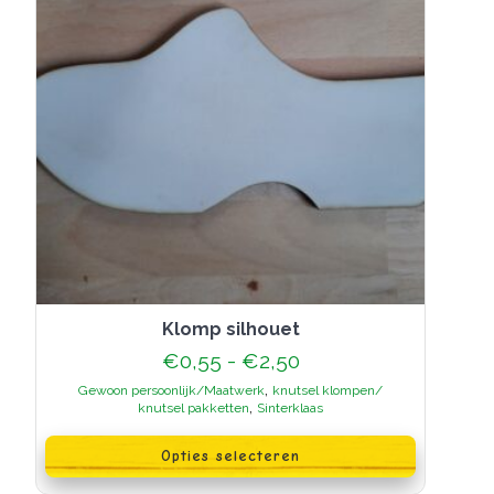
de
productpagina
klomp silhouet
Prijsklasse:
€
0,55
-
€
2,50
€0,55
,
Gewoon persoonlijk/Maatwerk
knutsel klompen/
tot
,
knutsel pakketten
Sinterklaas
€2,50
Dit
product
Opties selecteren
heeft
meerdere