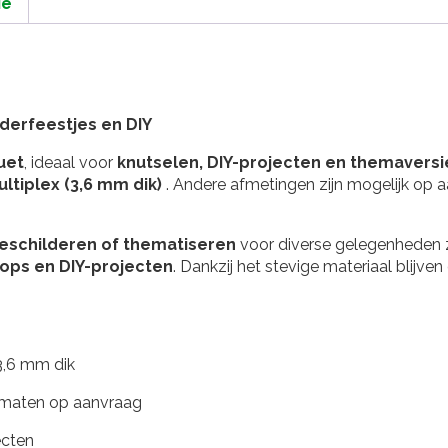
ie
nderfeestjes en DIY
uet
, ideaal voor
knutselen, DIY-projecten en themaversi
ltiplex (3,6 mm dik)
. Andere afmetingen zijn mogelijk op
beschilderen of thematiseren
voor diverse gelegenheden
hops en DIY-projecten
. Dankzij het stevige materiaal blijv
.
3,6 mm dik
 maten op aanvraag
ecten