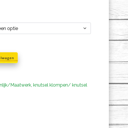
rijsklasse:
€5,50
ot
€9,95
elwagen
lijk/Maatwerk
,
knutsel klompen/ knutsel