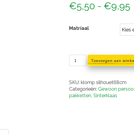
P
€
5,50
-
€
9,95
Matriaal
t
klomp
Toevoegen aan wink
silhouet
68
cm
SKU:
klomp silhouet68cm
aantal
Categorieën:
Gewoon persoon
pakketten
,
Sinterklaas