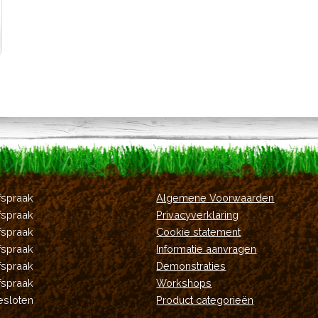
fspraak
Algemene Voorwaarden
fspraak
Privacyverklaring
fspraak
Cookie statement
fspraak
Informatie aanvragen
fspraak
Demonstraties
fspraak
Workshops
esloten
Product categorieën