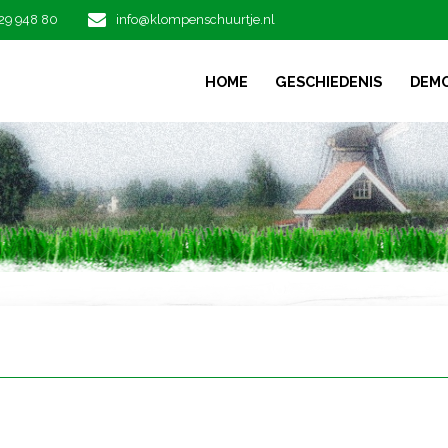
29 948 80
info@klompenschuurtje.nl
HOME
GESCHIEDENIS
DEM