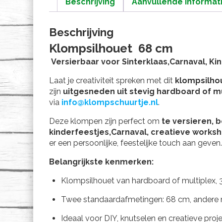
Beschrijving
Aanvullende informat
Beschrijving
Klompsilhouet 68 cm
Versierbaar voor Sinterklaas,Carnaval, Ki
Laat je creativiteit spreken met dit
klompsilho
zijn
uitgesneden uit stevig hardboard of mu
via
info@klompschuurtje.nl
.
Deze klompen zijn perfect om
te versieren, 
kinderfeestjes,Carnaval, creatieve works
er een persoonlijke, feestelijke touch aan geven
Belangrijkste kenmerken:
Klompsilhouet van hardboard of multiplex, 
Twee standaardafmetingen: 68 cm, andere
Ideaal voor DIY, knutselen en creatieve proj