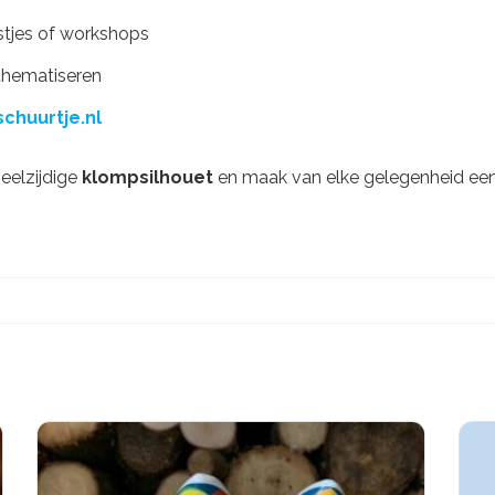
estjes of workshops
 thematiseren
chuurtje.nl
eelzijdige
klompsilhouet
en maak van elke gelegenheid een k