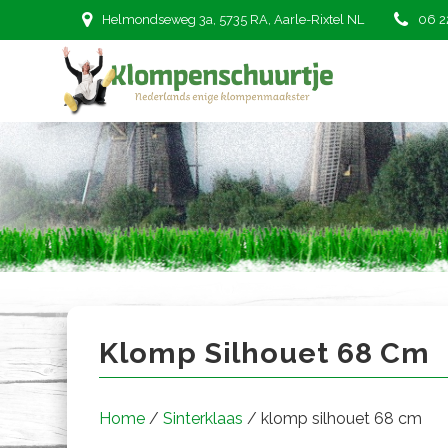
Ga
Helmondseweg 3a, 5735 RA, Aarle-Rixtel NL
06 2
naar
de
inhoud
klomp silhouet 68 cm
Klomp Silhouet 68 Cm
Home
/
Sinterklaas
/ klomp silhouet 68 cm