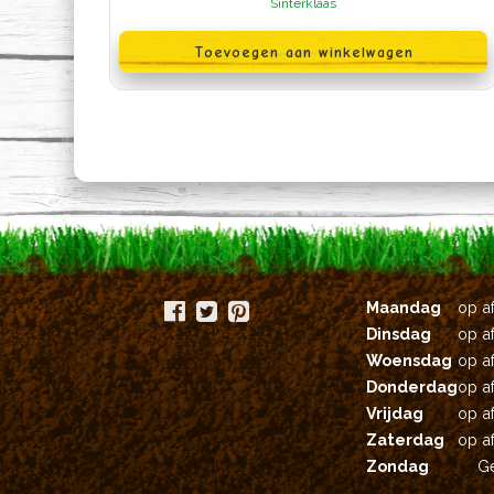
Sinterklaas
Toevoegen aan winkelwagen
Maandag
op a
Dinsdag
op a
Woensdag
op a
Donderdag
op a
Vrijdag
op a
Zaterdag
op a
Zondag
G