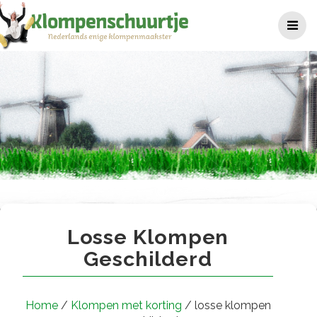
Ga
naar
de
inhoud
losse klompen geschilderd
Losse Klompen
Geschilderd
Home
/
Klompen met korting
/ losse klompen