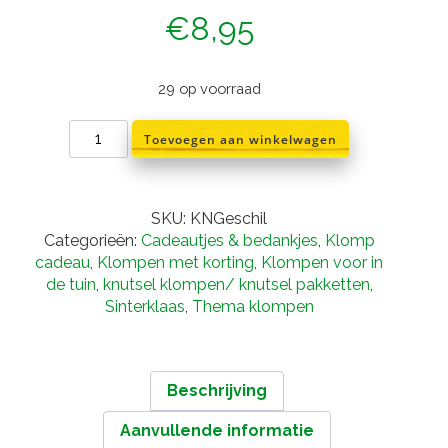
€
8,95
29 op voorraad
losse
Toevoegen aan winkelwagen
klompen
geschilderd
aantal
SKU:
KNGeschil
Categorieën:
Cadeautjes & bedankjes
,
Klomp
cadeau
,
Klompen met korting
,
Klompen voor in
de tuin
,
knutsel klompen/ knutsel pakketten
,
Sinterklaas
,
Thema klompen
Beschrijving
Aanvullende informatie