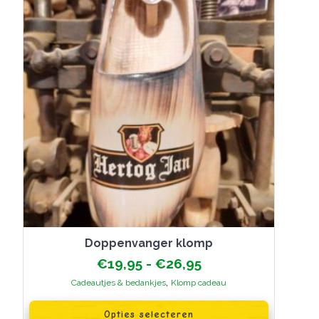
doppenvanger klomp
Prijsklasse:
€
19,95
-
€
26,95
€19,95
,
Cadeautjes & bedankjes
Klomp cadeau
tot
Dit
€26,95
product
Opties selecteren
heeft