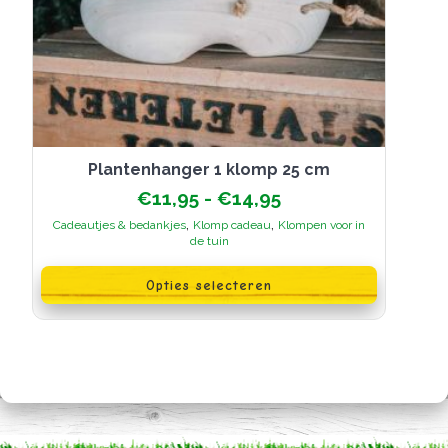
plantenhanger 1 klomp 25 cm
Prijsklasse:
€
11,95
-
€
14,95
€11,95
,
,
Cadeautjes & bedankjes
Klomp cadeau
Klompen voor in
tot
de tuin
€14,95
Dit
product
Opties selecteren
heeft
meerdere
variaties.
Deze
optie
kan
gekozen
worden
op
de