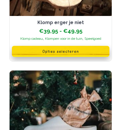
Klomp erger je niet
Prijsklasse:
€
39,95
-
€
49,95
€39,95
,
,
Klomp cadeau
Klompen voor in de tuin
Speelgoed
tot
Dit
€49,95
product
Opties selecteren
heeft
meerdere
variaties.
Deze
optie
kan
gekozen
worden
op
de
productpagina