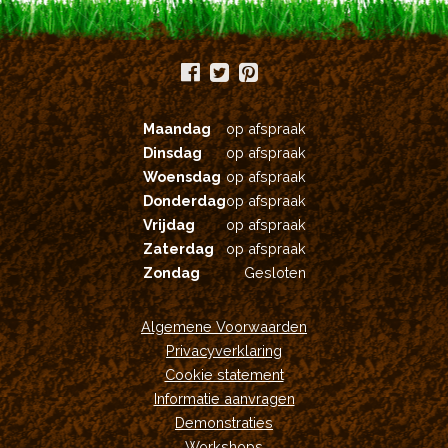
productpagina
Maandag
op afspraak
Dinsdag
op afspraak
Woensdag
op afspraak
Donderdag
op afspraak
Vrijdag
op afspraak
Zaterdag
op afspraak
Zondag
Gesloten
Algemene Voorwaarden
Privacyverklaring
Cookie statement
Informatie aanvragen
Demonstraties
Workshops