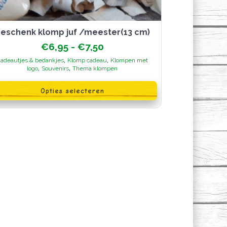
Geschenk klomp juf /meester(13 cm)
Prijsklasse:
€
6,95
-
€
7,50
€6,95
,
,
adeautjes & bedankjes
Klomp cadeau
Klompen met
tot
,
,
logo
Souvenirs
Thema klompen
€7,50
oduct
Opties selecteren
ft
erdere
iaties.
ze
ie
n
kozen
rden
oductpagina