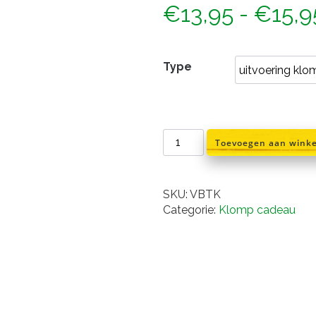
€
13,95
-
€
15,9
Type
Van
Toevoegen aan wink
Blok
tot
Klomp
SKU:
VBTK
aantal
Categorie:
Klomp cadeau