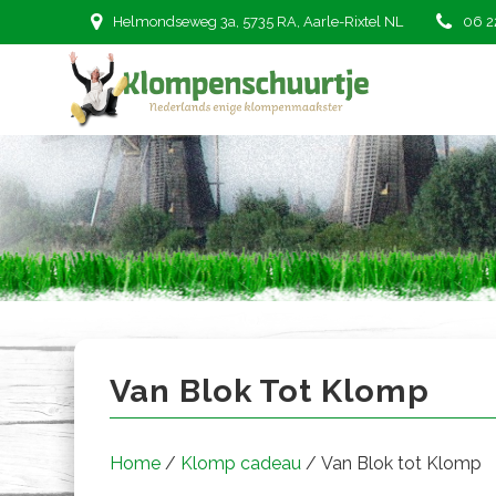
Ga
Helmondseweg 3a, 5735 RA, Aarle-Rixtel NL
06 2
naar
de
inhoud
Van Blok tot Klomp
Van Blok Tot Klomp
Home
/
Klomp cadeau
/ Van Blok tot Klomp