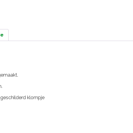
ie
gemaakt.
n.
l geschilderd klompje