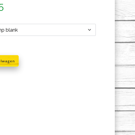
Prijsklasse:
5
€13,95
tot
€15,95
elwagen