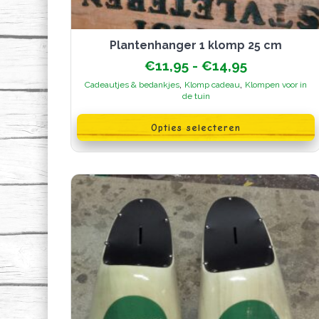
plantenhanger 1 klomp 25 cm
Prijsklasse
€
11,95
-
€
14,95
€11,95
,
,
Cadeautjes & bedankjes
Klomp cadeau
Klompen voor in
tot
de tuin
€14,95
Dit
product
Opties selecteren
heeft
meerdere
variaties.
Deze
optie
kan
gekozen
worden
op
de
productpagina