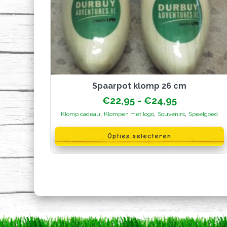
Spaarpot klomp 26 cm
Prijsklasse
€
22,95
-
€
24,95
€22,95
,
,
,
Klomp cadeau
Klompen met logo
Souvenirs
Speelgoed
tot
Dit
€24,95
product
Opties selecteren
heeft
meerdere
variaties.
Deze
optie
kan
gekozen
worden
op
de
productpagina