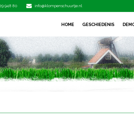
29 948 80
info@klompenschuurtje.nl
HOME
GESCHIEDENIS
DEM