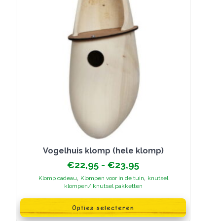
de
productpagina
Vogelhuis klomp (hele klomp)
Prijsklasse:
€
22,95
-
€
23,95
€22,95
,
,
Klomp cadeau
Klompen voor in de tuin
knutsel
tot
klompen/ knutsel pakketten
€23,95
Dit
product
Opties selecteren
heeft
meerdere