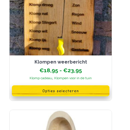
Klompen weerbericht
Prijsklasse:
€
18,95
-
€
23,95
€18,95
,
Klomp cadeau
Klompen voor in de tuin
tot
Dit
€23,95
product
Opties selecteren
heeft
meerdere
variaties.
Deze
optie
kan
gekozen
worden
op