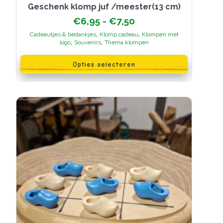
Geschenk klomp juf /meester(13 cm)
Prijsklasse:
€
6,95
-
€
7,50
€6,95
,
,
Cadeautjes & bedankjes
Klomp cadeau
Klompen met
tot
,
,
logo
Souvenirs
Thema klompen
€7,50
Dit
product
Opties selecteren
heeft
meerdere
variaties.
Deze
optie
kan
gekozen
worden
op
de
productpagina