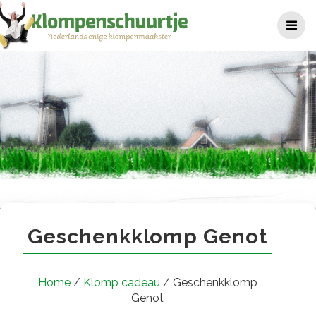
Ga
naar
de
inhoud
Geschenkklomp Genot
Geschenkklomp Genot
Home
/
Klomp cadeau
/ Geschenkklomp
Genot