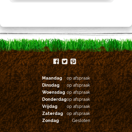
variaties.
Deze
optie
kan
gekozen
worden
op
de
productpagina
Maandag
op afspraak
Dinsdag
op afspraak
Woensdag
op afspraak
Donderdag
op afspraak
Vrijdag
op afspraak
Zaterdag
op afspraak
Zondag
Gesloten