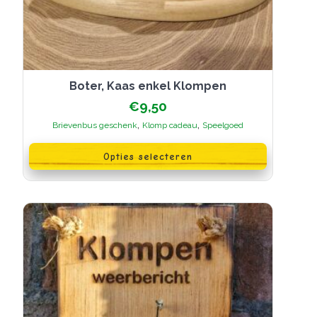
Boter, Kaas enkel Klompen
€
9,50
,
,
Brievenbus geschenk
Klomp cadeau
Speelgoed
Dit
product
Opties selecteren
heeft
meerdere
variaties.
Deze
optie
kan
gekozen
worden
op
de
productpagina