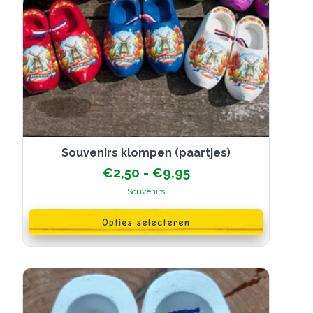
Souvenirs klompen (paartjes)
Prijsklasse:
€
2,50
-
€
9,95
€2,50
Souvenirs
tot
Dit
€9,95
product
Opties selecteren
heeft
meerdere
variaties.
Deze
optie
kan
gekozen
worden