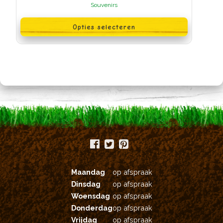
Souvenirs
Dit
product
Opties selecteren
heeft
meerdere
variaties.
Deze
optie
kan
gekozen
worden
op
de
productpagina
Maandag
op afspraak
Dinsdag
op afspraak
Woensdag
op afspraak
Donderdag
op afspraak
Vrijdag
op afspraak