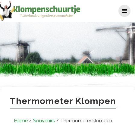
Ga
naar
de
inhoud
Thermometer klompen
Thermometer Klompen
Home
/
Souvenirs
/ Thermometer klompen