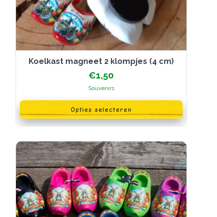
Koelkast magneet 2 klompjes (4 cm)
€
1,50
Souvenirs
Dit
product
Opties selecteren
heeft
meerdere
variaties.
Deze
optie
kan
gekozen
worden
op
de
productpagina