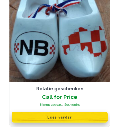
op
de
productpagina
Relatie geschenken
Call for Price
,
Klomp cadeau
Souvenirs
Lees verder