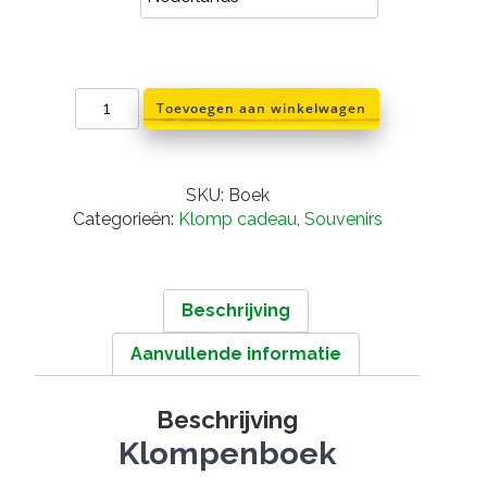
klompen
Toevoegen aan winkelwagen
boek
aantal
SKU:
Boek
Categorieën:
Klomp cadeau
,
Souvenirs
Beschrijving
Aanvullende informatie
Beschrijving
Klompenboek