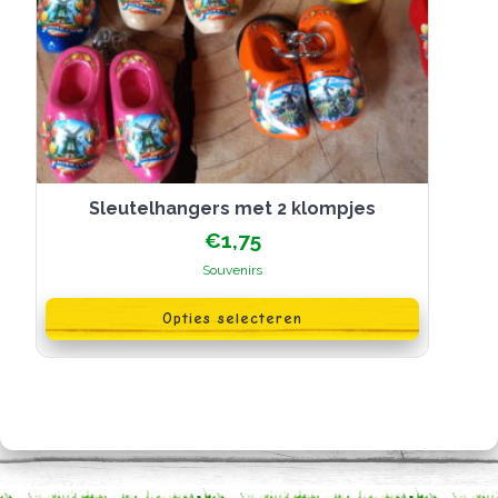
Sleutelhangers met 2 klompjes
€
1,75
Souvenirs
Dit
product
Opties selecteren
heeft
meerdere
variaties.
Deze
optie
kan
gekozen
worden
op
de