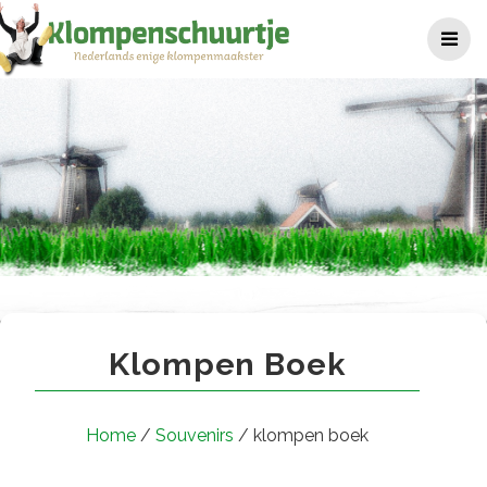
Ga
naar
de
inhoud
klompen boek
Klompen Boek
Home
/
Souvenirs
/ klompen boek