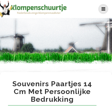
Ga
naar
de
inhoud
Souvenirs paartjes 14 cm me
Souvenirs Paartjes 14
Cm Met Persoonlijke
Bedrukking