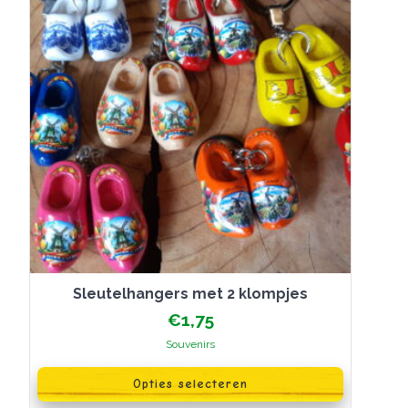
op
de
productpagina
Sleutelhangers met 2 klompjes
€
1,75
Souvenirs
Dit
product
Opties selecteren
heeft
meerdere