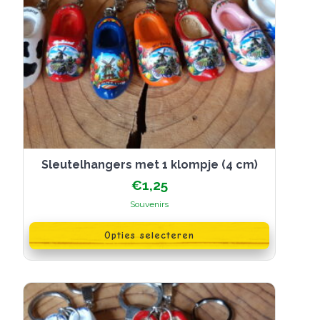
Sleutelhangers met 1 klompje (4 cm)
€
1,25
Souvenirs
Dit
product
Opties selecteren
heeft
meerdere
variaties.
Deze
optie
kan
gekozen
worden