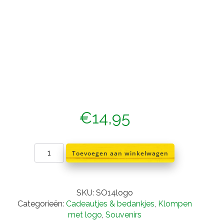
€
14,95
Souvenirs
Toevoegen aan winkelwagen
paartjes
14
cm
met
SKU:
SO14logo
persoonlijke
Categorieën:
Cadeautjes & bedankjes
,
Klompen
bedrukking
met logo
,
Souvenirs