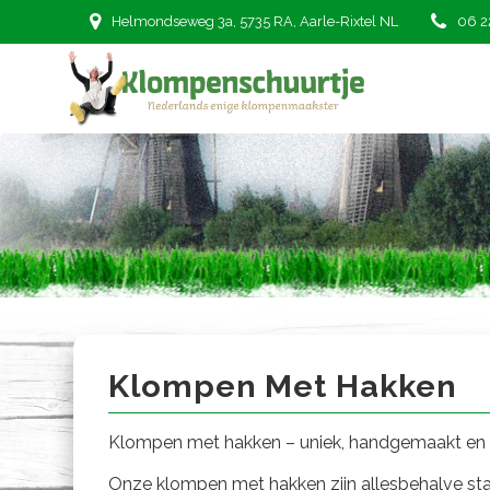
Ga
Helmondseweg 3a, 5735 RA, Aarle-Rixtel NL
06 2
naar
de
inhoud
Klompen met Hakken
Klompen Met Hakken
Klompen met hakken – uniek, handgemaakt en
Onze klompen met hakken zijn allesbehalve stan