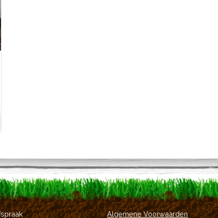
:
fspraak
Algemene Voorwaarden