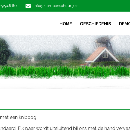
29 948 80
info@klompenschuurtje.nl
HOME
GESCHIEDENIS
DEM
 met een knipoog
daard. Elk paar wordt uitsluitend bij ons met de hand verva