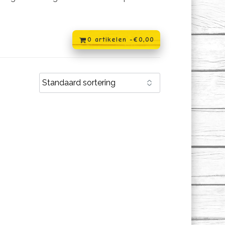
0 artikelen -
€
0,00