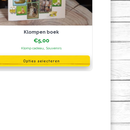
klompen boek
€
5,00
,
Klomp cadeau
Souvenirs
oduct
Opties selecteren
ft
erdere
iaties.
ze
ie
n
kozen
rden
oductpagina