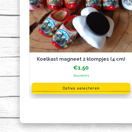
Koelkast magneet 2 klompjes (4 cm)
€
1,50
Souvenirs
Dit
product
Opties selecteren
heeft
meerdere
variaties.
Deze
optie
kan
gekozen
worden
op