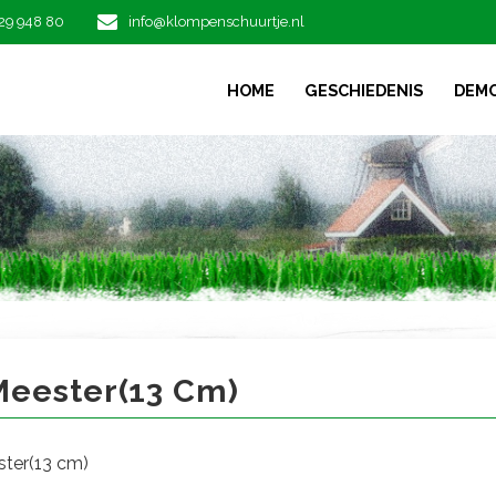
29 948 80
info@klompenschuurtje.nl
HOME
GESCHIEDENIS
DEM
ester(13 cm)
eester(13 Cm)
ter(13 cm)