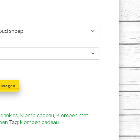
rijsklasse:
€6,95
ot
€7,50
elwagen
edankjes
,
Klomp cadeau
,
Klompen met
pen
Tag:
klompen cadeau