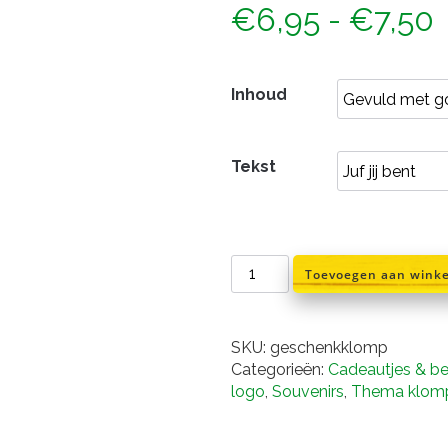
P
€
6,95
-
€
7,50
Inhoud
t
Tekst
Geschenk
Toevoegen aan wink
klomp
juf
/meester(13
SKU:
geschenkklomp
cm)
Categorieën:
Cadeautjes & b
aantal
logo
,
Souvenirs
,
Thema klom