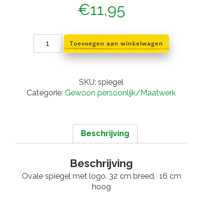
€
11,95
spiegel
Toevoegen aan winkelwagen
met
logo
aantal
SKU:
spiegel
Categorie:
Gewoon persoonlijk/Maatwerk
Beschrijving
Beschrijving
Ovale spiegel met logo. 32 cm breed, 16 cm
hoog