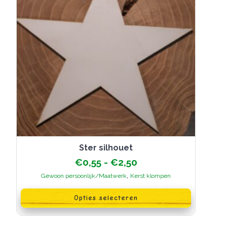
Ster silhouet
Prijsklasse:
€
0,55
-
€
2,50
€0,55
,
Gewoon persoonlijk/Maatwerk
Kerst klompen
tot
Dit
€2,50
product
Opties selecteren
heeft
meerdere
variaties.
Deze