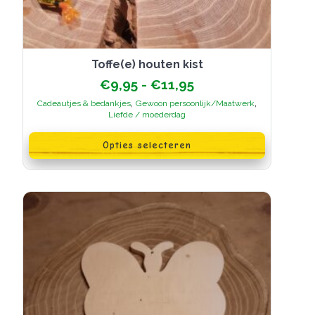
Toffe(e) houten kist
Prijsklasse:
€
9,95
-
€
11,95
€9,95
,
,
Cadeautjes & bedankjes
Gewoon persoonlijk/Maatwerk
tot
Liefde / moederdag
€11,95
Dit
product
Opties selecteren
heeft
meerdere
variaties.
Deze
optie
kan
gekozen
worden
op
de
productpagina