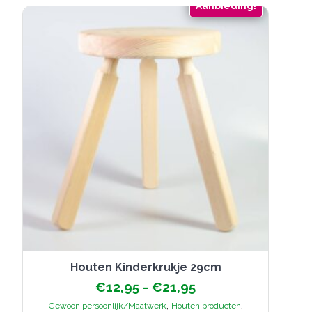
Aanbieding!
optie
kan
gekozen
worden
op
de
productpagina
Houten Kinderkrukje 29cm
Prijsklasse:
€
12,95
-
€
21,95
€12,95
,
,
Gewoon persoonlijk/Maatwerk
Houten producten