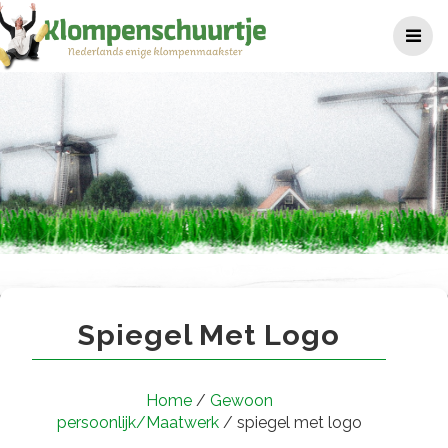
Ga
naar
de
inhoud
spiegel met logo
Spiegel Met Logo
Home
/
Gewoon
persoonlijk/Maatwerk
/ spiegel met logo