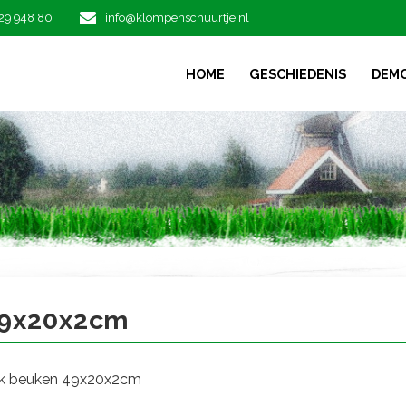
29 948 80
info@klompenschuurtje.nl
HOME
GESCHIEDENIS
DEM
9x20x2cm
49x20x2cm
nk beuken 49x20x2cm