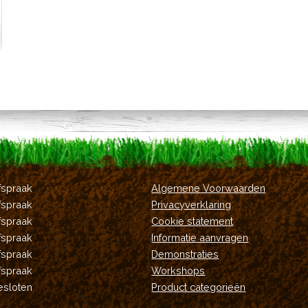
fspraak
Algemene Voorwaarden
fspraak
Privacyverklaring
fspraak
Cookie statement
fspraak
Informatie aanvragen
fspraak
Demonstraties
fspraak
Workshops
esloten
Product categorieën