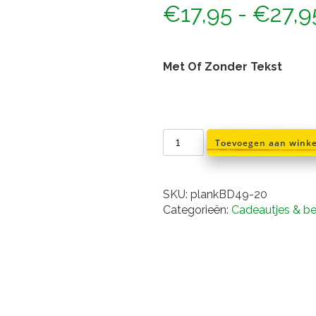
€
17,95
-
€
27,9
Met Of Zonder Tekst
Serveerplank
Toevoegen aan wink
beuken
49x20x2cm
aantal
SKU:
plankBD49-20
Categorieën:
Cadeautjes & b