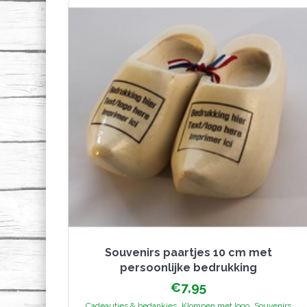
kan
gekozen
worden
op
de
productpagina
Souvenirs paartjes 10 cm met
persoonlijke bedrukking
€
7,95
,
,
Cadeautjes & bedankjes
Klompen met logo
Souvenirs