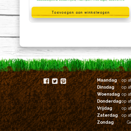
Toevoegen aan winkelwagen
Maandag
op a
Dinsdag
op a
Woensdag
op a
Donderdag
op a
Vrijdag
op a
Zaterdag
op a
Zondag
G