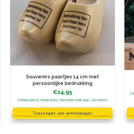
Souvenirs paartjes 14 cm met
persoonlijke bedrukking
€
14,95
Ca
,
,
Cadeautjes & bedankjes
Klompen met logo
Souvenirs
Dit
pr
Toevoegen aan winkelwagen
hee
me
var
De
opt