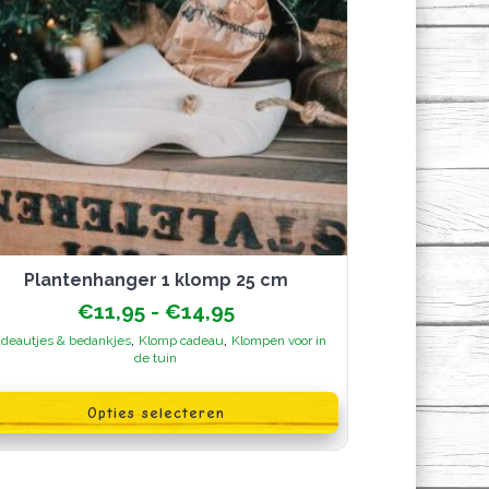
plantenhanger 1 klomp 25 cm
Prijsklasse:
€
11,95
-
€
14,95
€11,95
,
,
deautjes & bedankjes
Klomp cadeau
Klompen voor in
tot
de tuin
€14,95
oduct
Opties selecteren
ft
erdere
iaties.
ze
ie