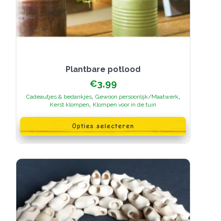
Plantbare potlood
€
3,99
,
,
Cadeautjes & bedankjes
Gewoon persoonlijk/Maatwerk
,
Kerst klompen
Klompen voor in de tuin
Dit
product
Opties selecteren
heeft
meerdere
variaties.
Deze
optie
kan
gekozen
worden
op
de
productpagina