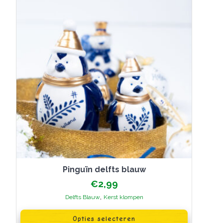
pinguïn delfts blauw
€
2,99
,
Delfts Blauw
Kerst klompen
Dit
product
Opties selecteren
heeft