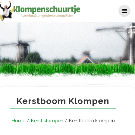
Ga
naar
de
inhoud
Kerstboom klompen
Kerstboom Klompen
Home
/
Kerst klompen
/ Kerstboom klompen