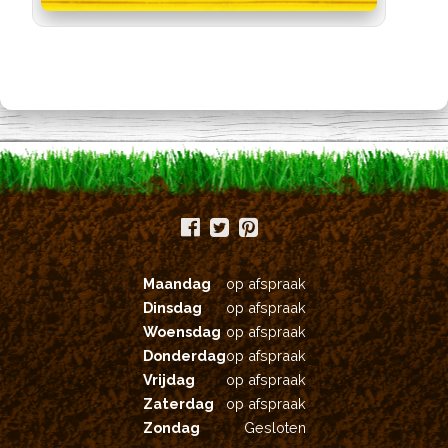
meerdere
variaties.
Deze
optie
kan
gekozen
worden
op
de
productpagina
Maandag
op afspraak
Dinsdag
op afspraak
Woensdag
op afspraak
Donderdag
op afspraak
Vrijdag
op afspraak
Zaterdag
op afspraak
Zondag
Gesloten