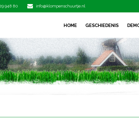
29 948 80
info@klompenschuurtje.nl
HOME
GESCHIEDENIS
DEM