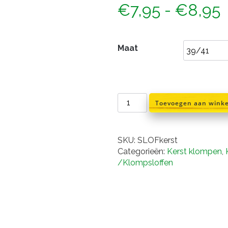
P
€
7,95
-
€
8,95
Maat
t
Kerst
Toevoegen aan wink
klomp
sloffen
aantal
SKU:
SLOFkerst
Categorieën:
Kerst klompen
,
/Klompsloffen