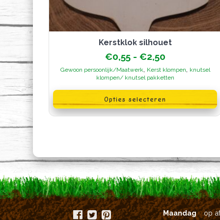
kerstklok silhouet
Prijsklasse:
€
0,55
-
€
2,50
€0,55
,
,
Gewoon persoonlijk/Maatwerk
Kerst klompen
knutsel
tot
klompen/ knutsel pakketten
€2,50
Dit
product
Opties selecteren
heeft
meerdere
variaties.
Deze
optie
kan
gekozen
worden
op
de
productpagina
Maandag
op a