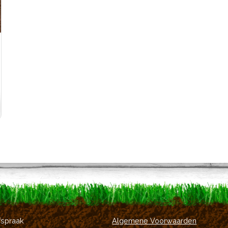
fspraak
Algemene Voorwaarden