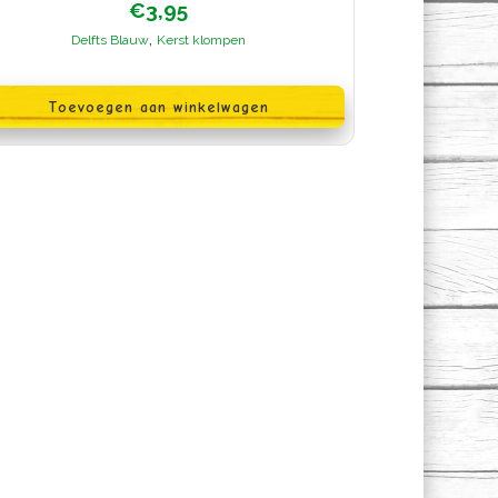
€
3,95
,
Delfts Blauw
Kerst klompen
Toevoegen aan winkelwagen