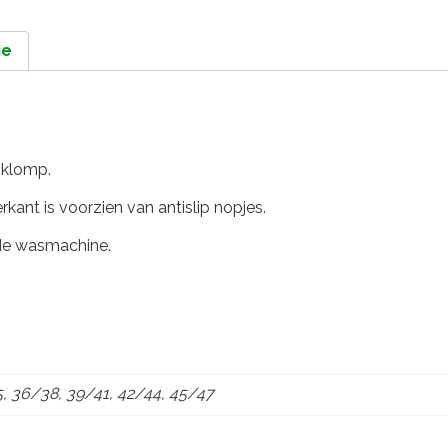
ie
 klomp.
rkant is voorzien van antislip nopjes.
 de wasmachine.
5, 36/38, 39/41, 42/44, 45/47