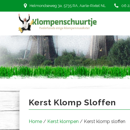
Ga
Helmondseweg 3a, 5735 RA, Aarle-Rixtel NL
06 2
naar
de
inhoud
Kerst klomp sloffen
Kerst Klomp Sloffen
Home
/
Kerst klompen
/ Kerst klomp sloffen