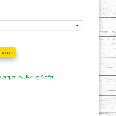
rijsklasse:
€7,95
ot
€8,95
elwagen
Klompen met korting
,
Sloffen