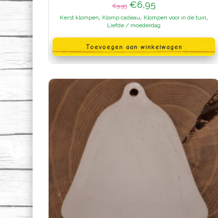
Oorspronkelijke
Huidige
€
6,95
€
9,95
prijs
prijs
,
,
,
Kerst klompen
Klomp cadeau
Klompen voor in de tuin
was:
is:
Liefde / moederdag
€9,95.
€6,95.
Toevoegen aan winkelwagen