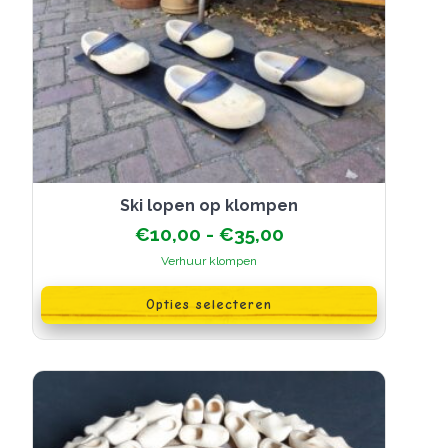
Ski lopen op klompen
Prijsklasse:
€
10,00
-
€
35,00
€10,00
Verhuur klompen
tot
Dit
€35,00
product
Opties selecteren
heeft
meerdere
variaties.
Deze
optie
kan
gekozen
worden
op