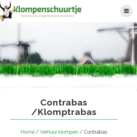
Ga
naar
de
inhoud
Contrabas /Klomptrabas
Contrabas
/Klomptrabas
Home
/
Verhuur klompen
/ Contrabas