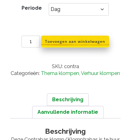
tot
Periode
€400,
Contrabas
Toevoegen aan winkelwagen
/Klomptrabas
aantal
SKU:
contra
Categorieën:
Thema klompen
,
Verhuur klompen
Beschrijving
Aanvullende informatie
Beschrijving
Deze Contrabas klomp/Klomptrabas is te huur.