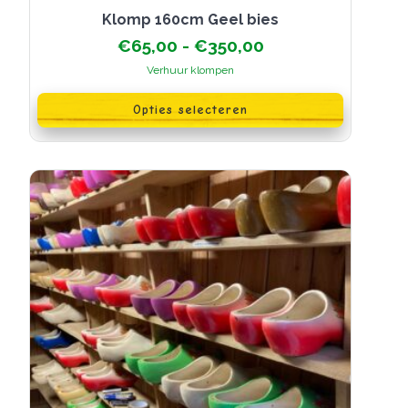
klomp 160cm Geel bies
Prijsklasse:
€
65,00
-
€
350,00
€65,00
Verhuur klompen
tot
Dit
€350,00
product
Opties selecteren
heeft
meerdere
variaties.
Deze
optie
kan
gekozen
worden
op
de
productpagina