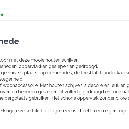
ie
snede
antoor met deze mooie houten schijven.
esneden, oppervlakken geslepen en gedroogd.
n je huis. Geplaatst op commodes, de feesttafel, onder kaarse
elegenheid.
f woonaccessoire. Met houten schijven is decoreren leuk en 
Boven en beneden geslepen, al volledig gedroogd en toch nat
ine bergplaats gebruiken. Het schone oppervlak zonder dikke s
rkingen welke tekst of logo u wenst. heeft u een eigen logo k