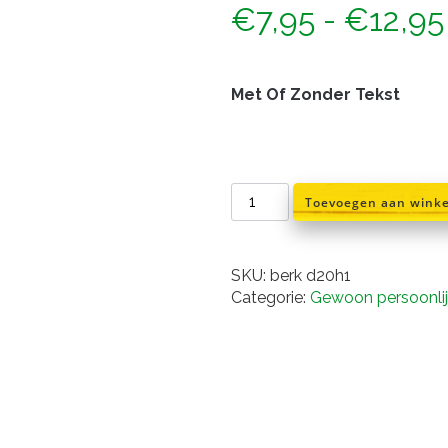
€
7,95
-
€
12,95
Met Of Zonder Tekst
Berkenschijf
Toevoegen aan wink
20
cm
aantal
SKU:
berk d20h1
Categorie:
Gewoon persoonli