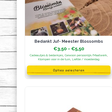
Bedankt Juf- Meester Blossombs
Prijsklasse:
€
3,50
-
€
5,50
€3,50
,
,
Cadeautjes & bedankjes
Gewoon persoonlijk/Maatwerk
tot
,
Klompen voor in de tuin
Liefde / moederdag
€5,50
Dit
product
Opties selecteren
heeft
meerdere
variaties.
Deze
optie
kan
gekozen
worden
op
de
productpagina