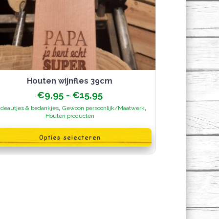
Houten wijnfles 39cm
Prijsklasse:
€
9,95
-
€
15,95
€9,95
,
,
deautjes & bedankjes
Gewoon persoonlijk/Maatwerk
tot
Houten producten
€15,95
oduct
Opties selecteren
ft
erdere
iaties.
ze
ie
n
kozen
rden
oductpagina