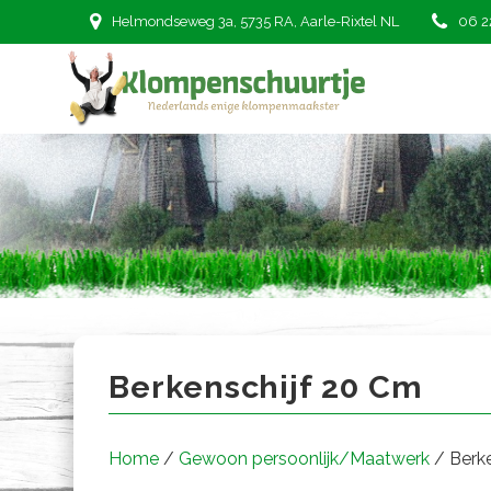
Ga
Helmondseweg 3a, 5735 RA, Aarle-Rixtel NL
06 2
naar
de
inhoud
Berkenschijf 20 cm
Berkenschijf 20 Cm
Home
/
Gewoon persoonlijk/Maatwerk
/ Berke