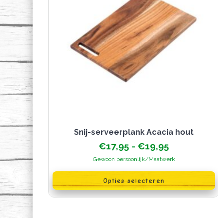
Snij-serveerplank Acacia hout
Prijsklasse
€
17,95
-
€
19,95
€17,95
Gewoon persoonlijk/Maatwerk
tot
Dit
€19,95
product
Opties selecteren
heeft
meerdere
variaties.
Deze
optie