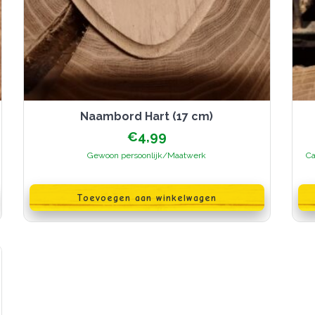
Naambord Hart (17 cm)
€
4,99
Gewoon persoonlijk/Maatwerk
Ca
Dit
pr
Toevoegen aan winkelwagen
hee
me
var
De
opt
ka
ge
wo
op
de
pr