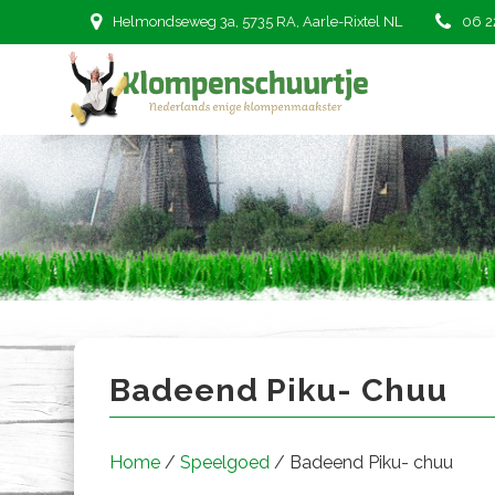
Ga
Helmondseweg 3a, 5735 RA, Aarle-Rixtel NL
06 2
naar
de
inhoud
Badeend Piku- chuu
Badeend Piku- Chuu
Home
/
Speelgoed
/ Badeend Piku- chuu