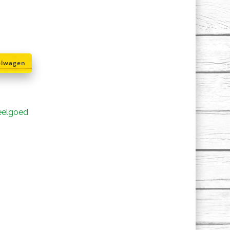
elwagen
eelgoed