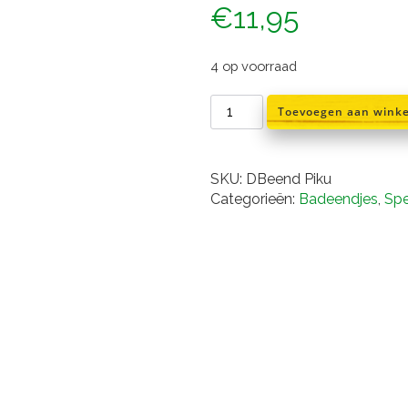
€
11,95
4 op voorraad
Badeend
Toevoegen aan wink
Piku-
chuu
aantal
SKU:
DBeend Piku
Categorieën:
Badeendjes
,
Sp