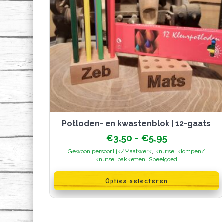
Potloden- en kwastenblok | 12-gaats
Prijsklasse:
€
3,50
-
€
5,95
€3,50
,
Gewoon persoonlijk/Maatwerk
knutsel klompen/
tot
,
knutsel pakketten
Speelgoed
€5,95
Dit
product
Opties selecteren
heeft
meerdere
variaties.
Deze
optie