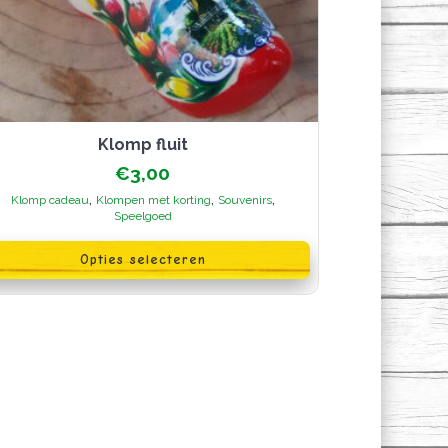
Klomp fluit
€
3,00
,
,
,
Klomp cadeau
Klompen met korting
Souvenirs
Speelgoed
oduct
Opties selecteren
ft
erdere
iaties.
ze
ie
n
kozen
rden
oductpagina