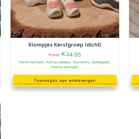
Klompjes Kerstgroep (dicht)
Oorspronkelijke
Huidige
€
24,95
€
34,95
prijs
prijs
,
,
,
,
Kerst klompen
Klomp cadeau
Souvenirs
Speelgoed
was:
is:
Thema klompen
€34,95.
€24,95.
Dit
pr
Toevoegen aan winkelwagen
hee
me
var
De
opt
ka
ge
wo
op
de
pr