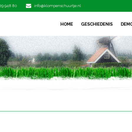
29 948 80
info@klompenschuurtje.nl
HOME
GESCHIEDENIS
DEM