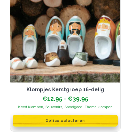
Klompjes Kerstgroep 16-delig
Prijsklasse:
€
12,95
-
€
39,95
€12,95
,
,
,
Kerst klompen
Souvenirs
Speelgoed
Thema klompen
tot
Dit
€39,95
product
Opties selecteren
heeft
meerdere
variaties.
Deze