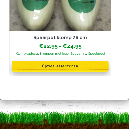
Spaarpot klomp 26 cm
Prijsklasse:
€
22,95
-
€
24,95
€22,95
,
,
,
Klomp cadeau
Klompen met logo
Souvenirs
Speelgoed
tot
Dit
€24,95
product
Opties selecteren
heeft
meerdere
variaties.
Deze
optie
kan
gekozen
worden
op
de
productpagina