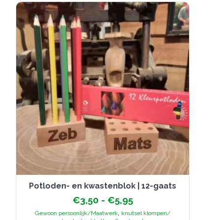
optie
kan
gekozen
worden
op
de
productpagina
Potloden- en kwastenblok | 12-gaats
Prijsklasse:
€
3,50
-
€
5,95
€3,50
,
Gewoon persoonlijk/Maatwerk
knutsel klompen/
tot