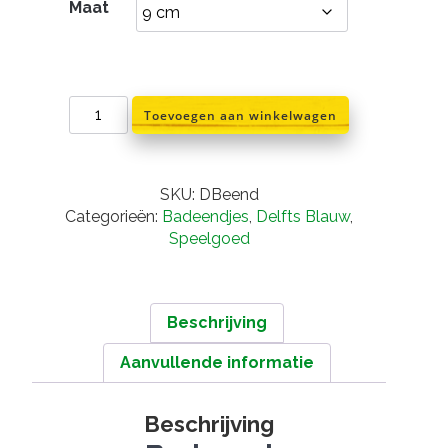
tot
Maat
€6,95
Delfts
Toevoegen aan winkelwagen
blauwe
Badeend
aantal
SKU:
DBeend
Categorieën:
Badeendjes
,
Delfts Blauw
,
Speelgoed
Beschrijving
Aanvullende informatie
Beschrijving