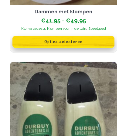
Dammen met klompen
Prijsklasse:
€
41,95
-
€
49,95
€41,95
,
,
Klomp cadeau
Klompen voor in de tuin
Speelgoed
tot
Dit
€49,95
product
Opties selecteren
heeft
meerdere
variaties.
Deze
optie
kan
gekozen
worden
op
de
productpagina