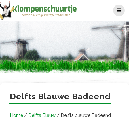
Ga
naar
de
inhoud
Delfts blauwe Badeend
Delfts Blauwe Badeend
Home
/
Delfts Blauw
/ Delfts blauwe Badeend