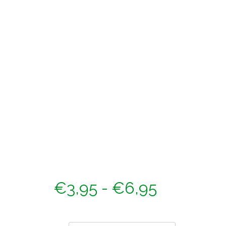
Prijsklass
€
3,95
-
€
6,95
€3,95