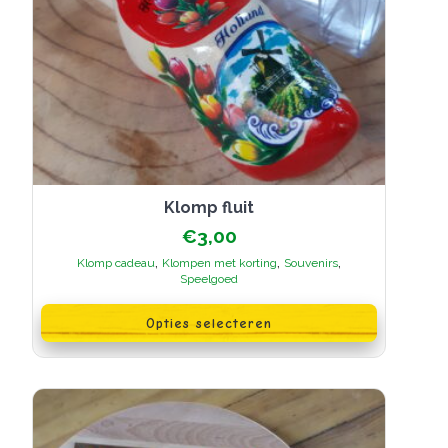
Klomp fluit
€
3,00
,
,
,
Klomp cadeau
Klompen met korting
Souvenirs
Speelgoed
Dit
product
Opties selecteren
heeft
meerdere
variaties.
Deze
optie
kan
gekozen
worden