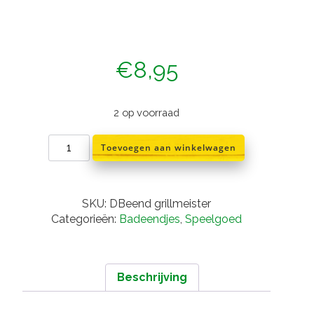
€
8,95
2 op voorraad
Badeend
Toevoegen aan winkelwagen
BBQ
/
grillmeister
aantal
SKU:
DBeend grillmeister
Categorieën:
Badeendjes
,
Speelgoed
Beschrijving