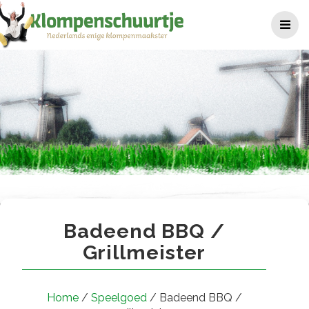
Ga
naar
de
inhoud
Badeend BBQ / grillmeister
Badeend BBQ /
Grillmeister
Home
/
Speelgoed
/ Badeend BBQ /