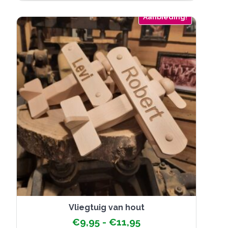
variaties.
Deze
Aanbieding!
optie
kan
gekozen
worden
op
de
productpagina
vliegtuig van hout
Prijsklasse:
€
9,95
-
€
11,95