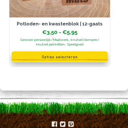
Potloden- en kwastenblok | 12-gaats
Prijsklasse:
€
3,50
-
€
5,95
€3,50
,
Gewoon persoonlijk/Maatwerk
knutsel klompen/
tot
,
knutsel pakketten
Speelgoed
€5,95
Dit
product
Opties selecteren
heeft
meerdere
variaties.
Deze
optie
kan
gekozen
worden
op
de
productpagina