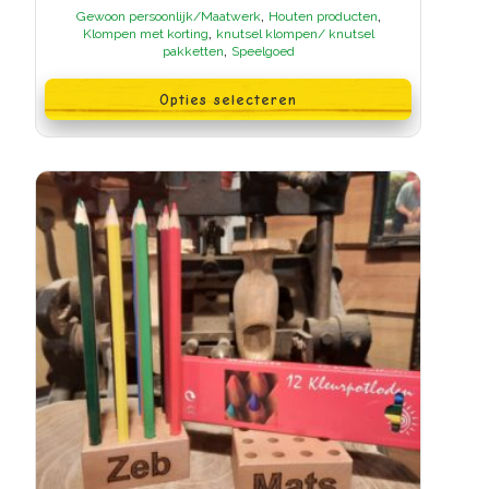
€9,95
,
,
Gewoon persoonlijk/Maatwerk
Houten producten
tot
,
Klompen met korting
knutsel klompen/ knutsel
€11,95
,
pakketten
Speelgoed
Dit
product
Opties selecteren
heeft
meerdere
variaties.
Deze
optie
kan
gekozen
worden
op
de
productpagina