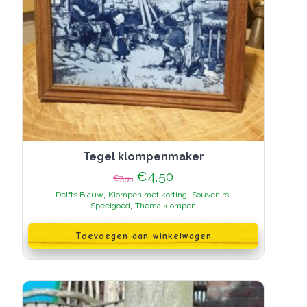
Tegel klompenmaker
Oorspronkelijke
Huidige
€
4,50
€
7,95
prijs
prijs
,
,
,
Delfts Blauw
Klompen met korting
Souvenirs
was:
is:
,
Speelgoed
Thema klompen
€7,95.
€4,50.
Toevoegen aan winkelwagen