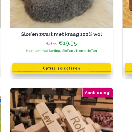
sloffen zwart met kraag 100% wol
Oorspronkelijke
Huidige
€
19,95
€
28,95
prijs
prijs
,
Klompen met korting
Sloffen /Klompsloffen
was:
is:
€28,95.
€19,95.
Dit
product
Opties selecteren
heeft
meerdere
variaties.
Deze
optie
Aanbieding!
kan
gekozen
worden
op
de
productpagina