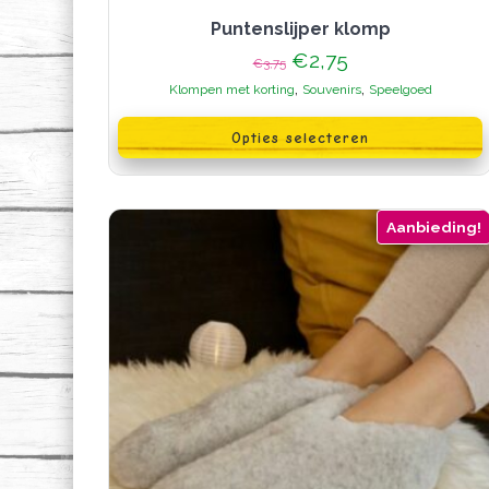
puntenslijper klomp
Oorspronkelijke
Huidige
€
2,75
€
3,75
prijs
prijs
,
,
Klompen met korting
Souvenirs
Speelgoed
was:
is:
Dit
€3,75.
€2,75.
product
Opties selecteren
heeft
meerdere
variaties.
Deze
optie
Aanbieding!
kan
gekozen
worden
op
de
productpagina