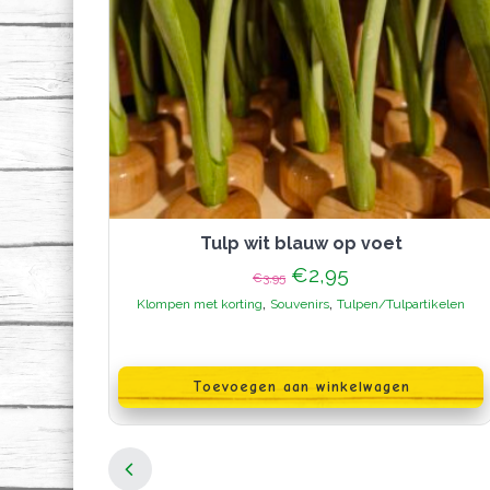
Tulp wit blauw op voet
Oorspronkelijke
Huidige
€
2,95
€
3,95
prijs
prijs
,
,
Klompen met korting
Souvenirs
Tulpen/Tulpartikelen
was:
is:
€3,95.
€2,95.
Toevoegen aan winkelwagen
Berichten