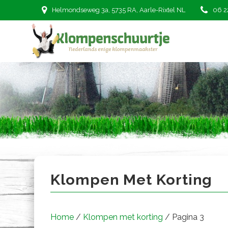
Ga
Helmondseweg 3a, 5735 RA, Aarle-Rixtel NL
06 2
naar
de
inhoud
Klompen met korting
Klompen Met Korting
Home
/
Klompen met korting
/ Pagina 3