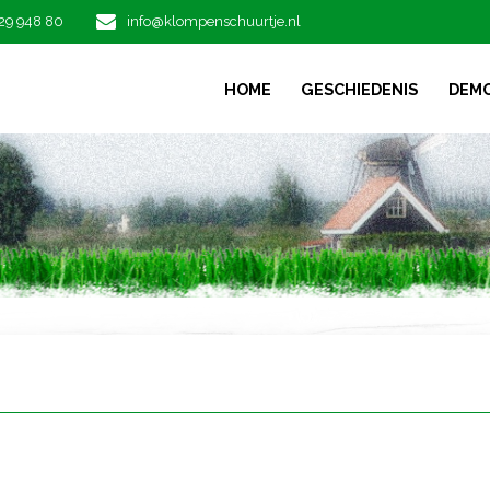
29 948 80
info@klompenschuurtje.nl
HOME
GESCHIEDENIS
DEM