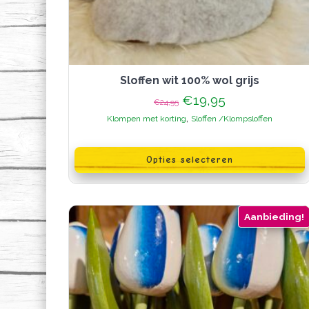
sloffen wit 100% wol grijs
Oorspronkelijke
Huidige
€
19,95
€
24,95
prijs
prijs
,
Klompen met korting
Sloffen /Klompsloffen
was:
is:
€24,95.
€19,95.
Dit
product
Opties selecteren
heeft
meerdere
variaties.
Deze
optie
Aanbieding!
kan
gekozen
worden
op
de
productpagina