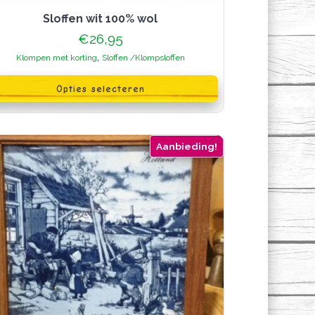
sloffen wit 100% wol
€
26,95
,
Klompen met korting
Sloffen /Klompsloffen
oduct
Opties selecteren
ft
erdere
iaties.
ze
ie
Aanbieding!
n
kozen
rden
oductpagina