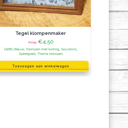
Tegel klompenmaker
Oorspronkelijke
Huidige
€
4,50
€
7,95
prijs
prijs
,
,
,
Delfts Blauw
Klompen met korting
Souvenirs
was:
is:
,
Speelgoed
Thema klompen
€7,95.
€4,50.
Toevoegen aan winkelwagen