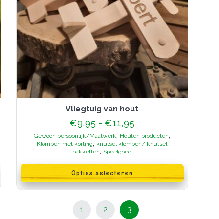
vliegtuig van hout
Prijsklasse:
€
9,95
-
€
11,95
€9,95
,
,
Gewoon persoonlijk/Maatwerk
Houten producten
tot
,
Klompen met korting
knutsel klompen/ knutsel
€11,95
,
pakketten
Speelgoed
Dit
product
Opties selecteren
heeft
meerdere
variaties.
Deze
optie
Pagina
Pagina
Pagina
1
2
3
kan