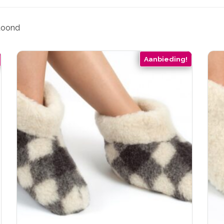
etoond
Aanbieding!