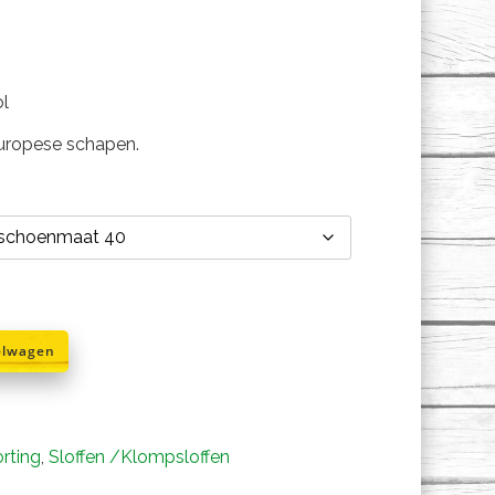
e
e
ol
Europese schapen.
elwagen
rting
,
Sloffen /Klompsloffen