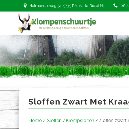
Ga
Helmondseweg 3a, 5735 RA, Aarle-Rixtel NL
06 2
naar
de
inhoud
sloffen zwart met kraag
Sloffen Zwart Met Kra
Home
/
Sloffen /Klompsloffen
/ sloffen zwart