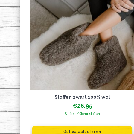
sloffen zwart 100% wol
€
26,95
Sloffen /Klompsloffen
Dit
product
Opties selecteren
heeft