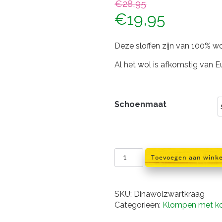
€
28,95
Oorspronkelijk
Huidig
€
19,95
prijs
prijs
Deze sloffen zijn van 100% w
was:
is:
Al het wol is afkomstig van 
€28,95.
€19,95.
Schoenmaat
sloffen
Toevoegen aan wink
zwart
met
kraag
SKU:
Dinawolzwartkraag
100%
Categorieën:
Klompen met ko
wol
aantal