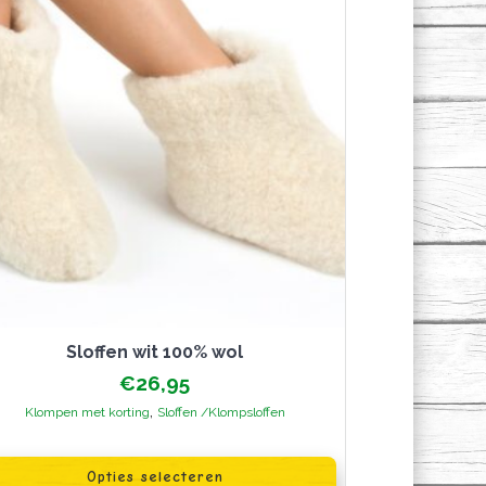
sloffen wit 100% wol
€
26,95
,
Klompen met korting
Sloffen /Klompsloffen
oduct
Opties selecteren
ft