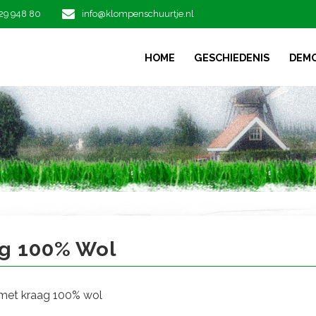
29 948 80
info@klompenschuurtje.nl
HOME
GESCHIEDENIS
DEM
 100% wol
ag 100% Wol
 met kraag 100% wol