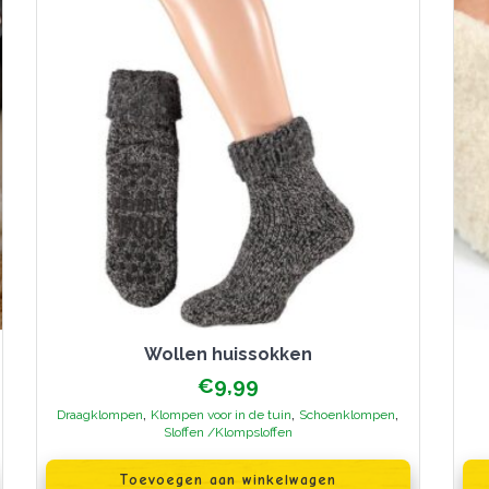
Wollen huissokken
€
9,99
,
,
,
Draagklompen
Klompen voor in de tuin
Schoenklompen
Sloffen /Klompsloffen
Dit
pr
Toevoegen aan winkelwagen
hee