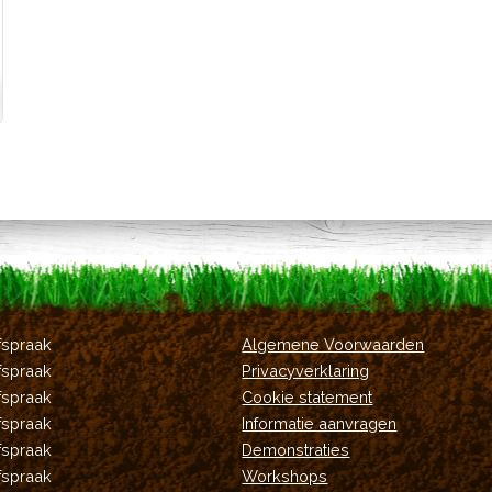
fspraak
Algemene Voorwaarden
fspraak
Privacyverklaring
fspraak
Cookie statement
fspraak
Informatie aanvragen
fspraak
Demonstraties
fspraak
Workshops