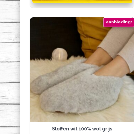
meerdere
variaties.
Deze
optie
Aanbieding!
kan
gekozen
worden
op
de
productpagina
sloffen wit 100% wol grijs