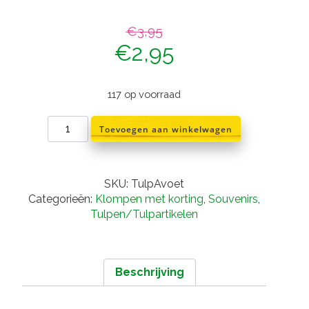
€
3,95
Oorspronkelijke
Huidige
€
2,95
prijs
prijs
117 op voorraad
was:
is:
Tulp
Toevoegen aan winkelwagen
€3,95.
€2,95.
wit
blauw
op
voet
SKU:
TulpAvoet
aantal
Categorieën:
Klompen met korting
,
Souvenirs
,
Tulpen/Tulpartikelen
Beschrijving