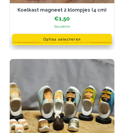
Koelkast magneet 2 klompjes (4 cm)
€
1,50
Souvenirs
Dit
product
Opties selecteren
heeft
meerdere
variaties.
Deze
optie
kan
gekozen
worden
op
de
productpagina