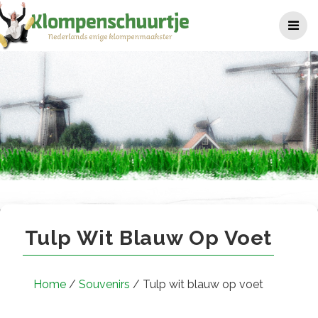
Ga
naar
de
inhoud
Tulp wit blauw op voet
Tulp Wit Blauw Op Voet
Home
/
Souvenirs
/ Tulp wit blauw op voet