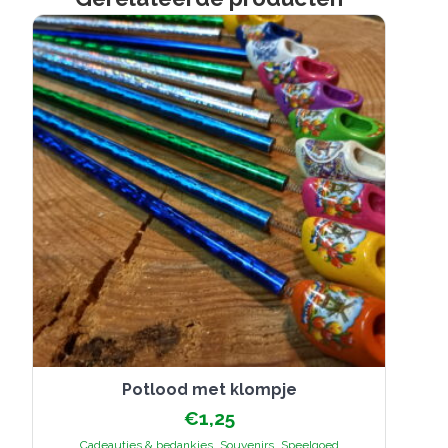
Potlood met klompje
€
1,25
,
,
Cadeautjes & bedankjes
Souvenirs
Speelgoed