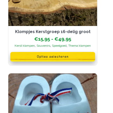
Klompjes Kerstgroep 16-delig groot
Prijsklasse:
€
15,95
-
€
49,95
€15,95
,
,
,
Kerst klompen
Souvenirs
Speelgoed
Thema klompen
tot
Dit
€49,95
product
Opties selecteren
heeft
meerdere
variaties.
Deze
optie
kan
gekozen
worden
op
de
productpagina