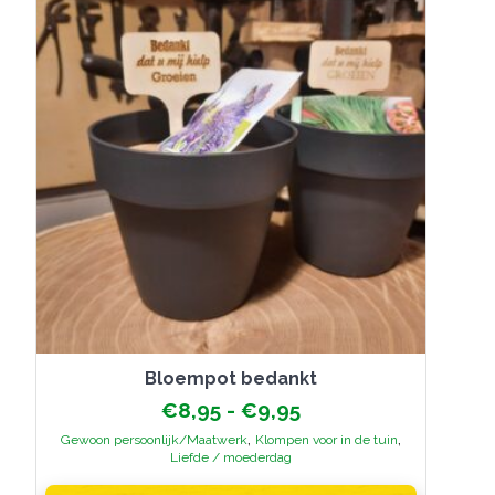
gekozen
worden
op
de
productpagina
bloempot bedankt
Prijsklasse:
€
8,95
-
€
9,95
€8,95
,
,
Gewoon persoonlijk/Maatwerk
Klompen voor in de tuin
tot
Liefde / moederdag
€9,95
Dit
product