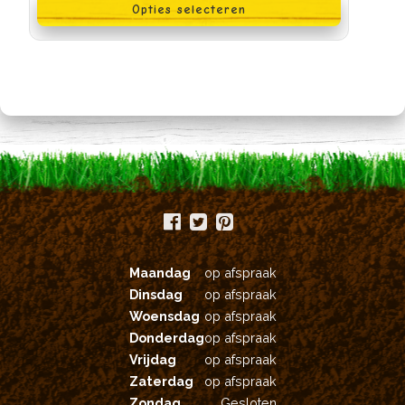
Opties selecteren
heeft
meerdere
variaties.
Deze
optie
kan
gekozen
worden
op
de
productpagina
Maandag
op afspraak
Dinsdag
op afspraak
Woensdag
op afspraak
Donderdag
op afspraak
Vrijdag
op afspraak
Zaterdag
op afspraak
Zondag
Gesloten