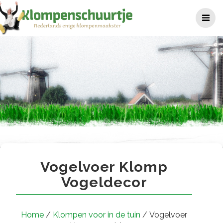
Ga
naar
de
inhoud
Vogelvoer klomp vogeldecor
Vogelvoer Klomp
Vogeldecor
Home
/
Klompen voor in de tuin
/ Vogelvoer