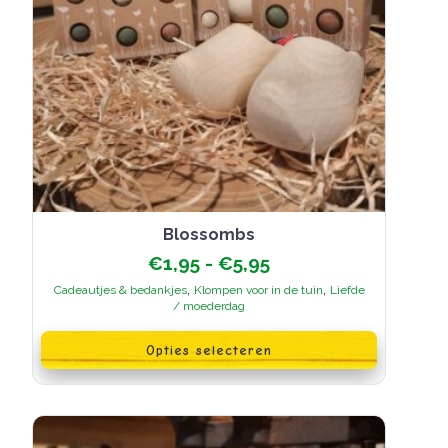
Blossombs
Prijsklasse:
€
1,95
-
€
5,95
€1,95
,
,
Cadeautjes & bedankjes
Klompen voor in de tuin
Liefde
tot
/ moederdag
€5,95
Dit
product
Opties selecteren
heeft
meerdere
variaties.
Deze
optie
kan