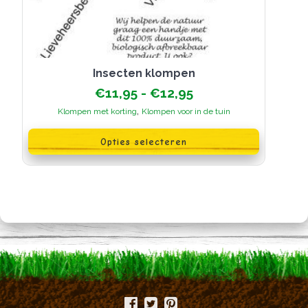
Insecten klompen
Prijsklasse:
€
11,95
-
€
12,95
€11,95
,
Klompen met korting
Klompen voor in de tuin
tot
Dit
€12,95
product
Opties selecteren
heeft
meerdere
variaties.
Deze
optie
kan
gekozen
worden
op
de
productpagina