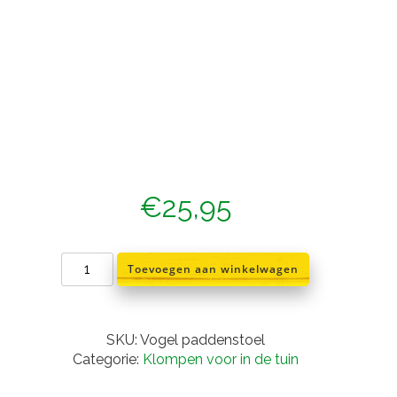
€
25,95
Vogelhuis
Toevoegen aan winkelwagen
klomp
met
paddenstoelen
decor
SKU:
Vogel paddenstoel
aantal
Categorie:
Klompen voor in de tuin