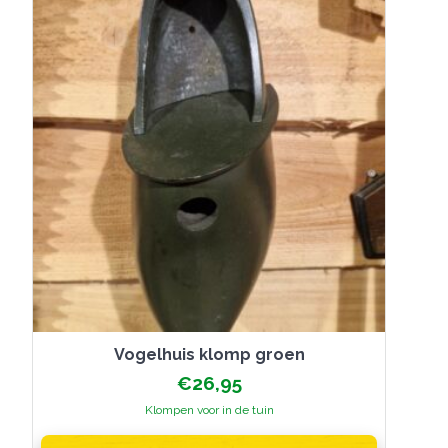
gekozen
worden
op
de
productpagina
Vogelhuis klomp groen
€
26,95
Klompen voor in de tuin