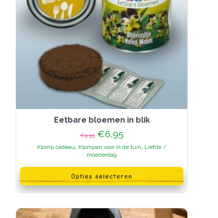
Eetbare bloemen in blik
Oorspronkelijke
Huidige
€
6,95
€
9,95
prijs
prijs
,
,
Klomp cadeau
Klompen voor in de tuin
Liefde /
was:
is:
moederdag
€9,95.
€6,95.
Dit
product
Opties selecteren
heeft
meerdere
variaties.
Deze
optie
kan