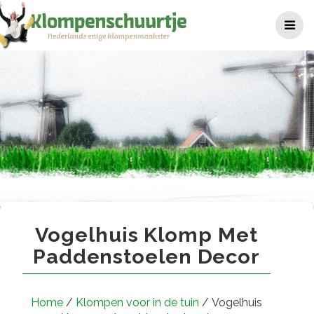
Ga
naar
de
inhoud
Vogelhuis klomp met padden
Vogelhuis Klomp Met
Paddenstoelen Decor
Home
/
Klompen voor in de tuin
/ Vogelhuis