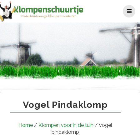
Ga
naar
de
inhoud
vogel pindaklomp
Vogel Pindaklomp
Home
/
Klompen voor in de tuin
/ vogel
pindaklomp