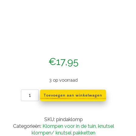
€
17,95
3 op voorraad
vogel
Toevoegen aan winkelwagen
pindaklomp
aantal
SKU:
pindaklomp
Categorieën:
Klompen voor in de tuin
,
knutsel
klompen/ knutsel pakketten