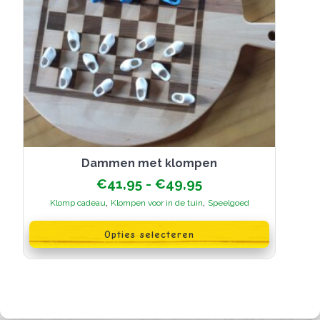
Dammen met klompen
Prijsklasse:
€
41,95
-
€
49,95
€41,95
,
,
Klomp cadeau
Klompen voor in de tuin
Speelgoed
tot
Dit
€49,95
product
Opties selecteren
heeft
meerdere
variaties.
Deze
optie
kan
gekozen
worden