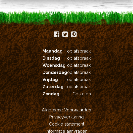
op
de
productpagina
Maandag
op afspraak
Dinsdag
op afspraak
Woensdag
op afspraak
Donderdag
op afspraak
Vrijdag
op afspraak
Zaterdag
op afspraak
Zondag
Gesloten
Algemene Voorwaarden
Privacyverklaring
Cookie statement
Informatie aanvragen