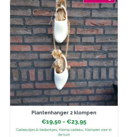
plantenhanger 2 klompen
Prijsklasse:
€
19,50
-
€
23,95
€19,50
,
,
Cadeautjes & bedankjes
Klomp cadeau
Klompen voor in
tot
de tuin