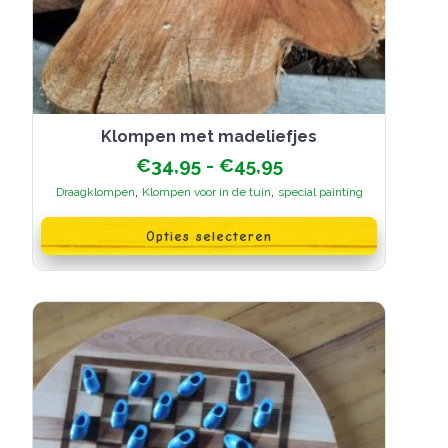
Klompen met madeliefjes
Prijsklasse:
€
34,95
-
€
45,95
€34,95
,
,
Draagklompen
Klompen voor in de tuin
special painting
tot
Dit
€45,95
product
Opties selecteren
heeft
meerdere
variaties.
Deze
optie
kan
gekozen
worden
op
de
productpagina