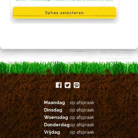
Dit
product
Opties selecteren
heeft
meerdere
variaties.
Deze
optie
kan
gekozen
worden
op
de
productpagina
Maandag
op afspraak
Dinsdag
op afspraak
Woensdag
op afspraak
Donderdag
op afspraak
Vrijdag
op afspraak