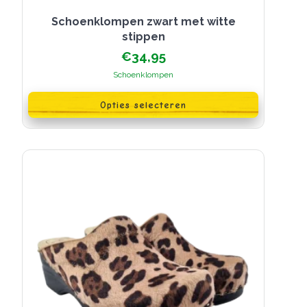
Schoenklompen zwart met witte
stippen
€
34,95
Schoenklompen
Dit
product
Opties selecteren
heeft
meerdere
variaties.
Deze
optie
kan
gekozen
worden
op
de
productpagina