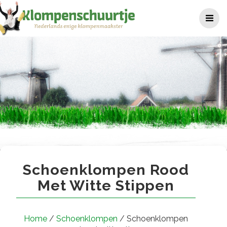
Ga
naar
de
inhoud
Schoenklompen rood met wit
Schoenklompen Rood
Met Witte Stippen
Home
/
Schoenklompen
/ Schoenklompen