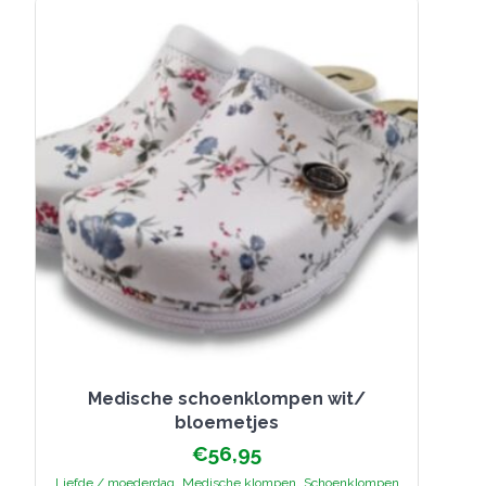
kan
gekozen
worden
op
de
productpagina
Medische schoenklompen wit/
bloemetjes
€
56,95
,
,
Liefde / moederdag
Medische klompen
Schoenklompen