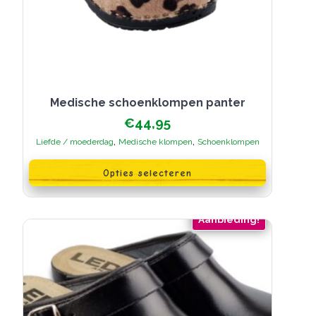
Medische schoenklompen panter
€
44,95
,
,
Liefde / moederdag
Medische klompen
Schoenklompen
Dit
product
Opties selecteren
heeft
meerdere
variaties.
Deze
Aanbieding!
optie
kan
gekozen
worden
op
de
productpagina