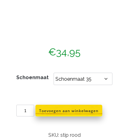
€
34,95
Schoenmaat
Schoenklompen
Toevoegen aan winkelwagen
rood
met
witte
stippen
SKU:
stip rood