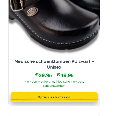
Medische schoenklompen PU zwart –
Unisex
Prijsklasse:
€
39,95
-
€
49,95
€39,95
,
,
Klompen met korting
Medische klompen
tot
Schoenklompen
€49,95
Dit
product
Opties selecteren
heeft
meerdere
variaties.
Deze
optie