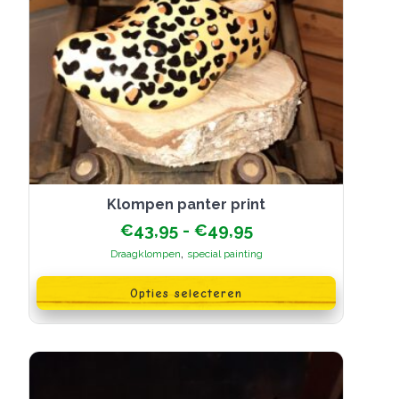
Klompen panter print
Prijsklasse:
€
43,95
-
€
49,95
€43,95
,
Draagklompen
special painting
tot
Dit
€49,95
product
Opties selecteren
heeft
meerdere
variaties.
Deze
optie
kan
gekozen
worden