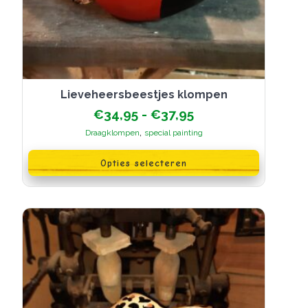
Lieveheersbeestjes klompen
Prijsklasse:
€
34,95
-
€
37,95
€34,95
,
Draagklompen
special painting
tot
Dit
€37,95
product
Opties selecteren
heeft
meerdere
variaties.
Deze
optie
kan
gekozen
worden
op
de
productpagina