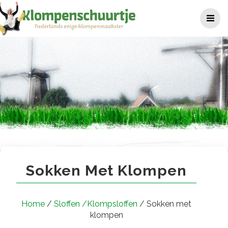
Ga
naar
de
inhoud
Sokken met klompen
Sokken Met Klompen
Home
/
Sloffen /Klompsloffen
/ Sokken met
klompen