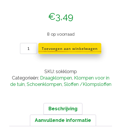
€
3,49
8 op voorraad
Sokken
Toevoegen aan winkelwagen
met
klompen
aantal
SKU:
sokklomp
Categorieën:
Draagklompen
,
Klompen voor in
de tuin
,
Schoenklompen
,
Sloffen /Klompsloffen
Beschrijving
Aanvullende informatie