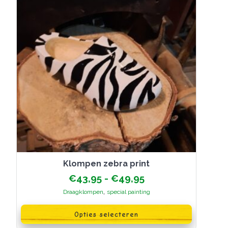
op
de
productpagina
Klompen zebra print
Prijsklasse:
€
43,95
-
€
49,95
€43,95
,
Draagklompen
special painting
tot
Dit
€49,95
product
Opties selecteren
heeft
meerdere