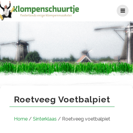
Ga
naar
de
inhoud
Roetveeg voetbalpiet
Roetveeg Voetbalpiet
Home
/
Sinterklaas
/ Roetveeg voetbalpiet