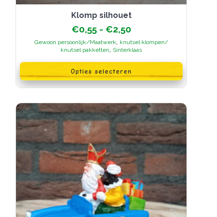
klomp silhouet
Prijsklasse:
€
0,55
-
€
2,50
€0,55
,
Gewoon persoonlijk/Maatwerk
knutsel klompen/
tot
,
knutsel pakketten
Sinterklaas
€2,50
Dit
product
Opties selecteren
heeft
meerdere
variaties.
Deze
optie
kan
gekozen
worden
op
de
productpagina