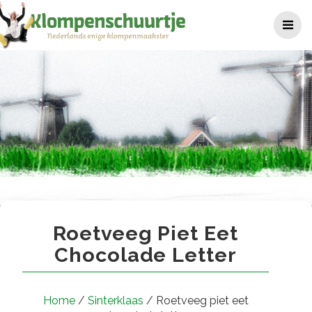
Ga
naar
de
inhoud
Roetveeg piet eet chocolade 
Roetveeg Piet Eet
Chocolade Letter
Home
/
Sinterklaas
/ Roetveeg piet eet