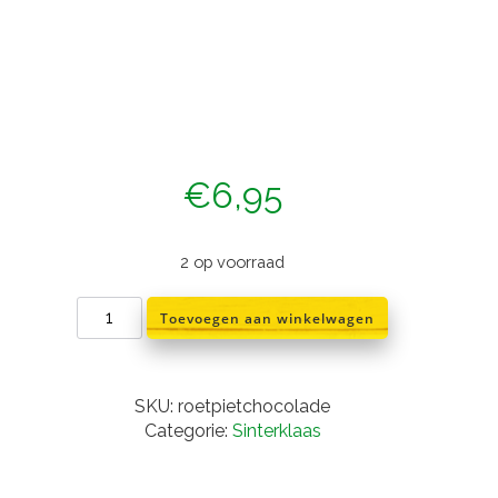
€
6,95
2 op voorraad
Roetveeg
Toevoegen aan winkelwagen
piet
eet
chocolade
letter
SKU:
roetpietchocolade
aantal
Categorie:
Sinterklaas