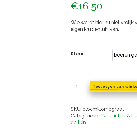
€
16,50
Wie wordt hier nu niet vrolij
eigen kruidentuin van.
Kleur
plantenhanger
Toevoegen aan wink
klomp
32
cm
SKU:
bloemklompgroot
aantal
Categorieën:
Cadeautjes & b
de tuin