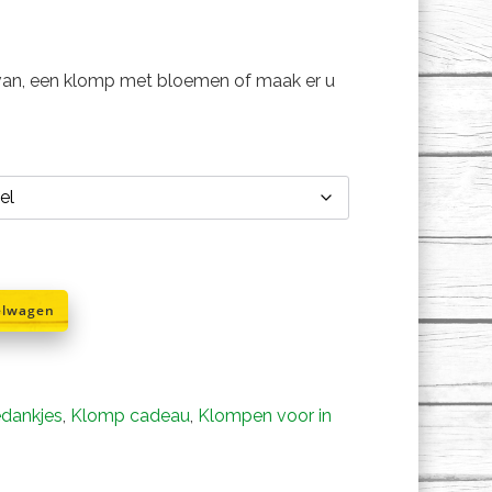
k van, een klomp met bloemen of maak er u
elwagen
edankjes
,
Klomp cadeau
,
Klompen voor in