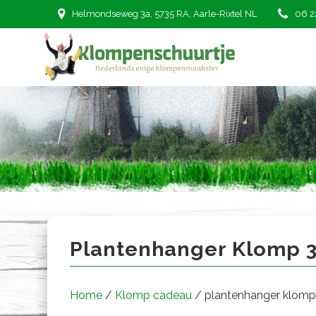
Ga
Helmondseweg 3a, 5735 RA, Aarle-Rixtel NL
06 2
naar
de
inhoud
plantenhanger klomp 3
Plantenhanger Klomp 
Home
/
Klomp cadeau
/ plantenhanger klomp