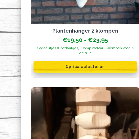
plantenhanger 2 klompen
Prijsklasse
€
19,50
-
€
23,95
€19,50
,
,
Cadeautjes & bedankjes
Klomp cadeau
Klompen voor in
tot
de tuin
€23,95
Dit
product
Opties selecteren
heeft
meerdere
variaties.
Deze
optie
kan
gekozen
worden
op
de
productpagina