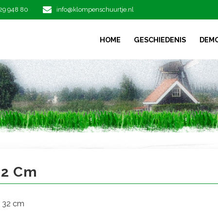
29 948 80
info@klompenschuurtje.nl
HOME
GESCHIEDENIS
DEM
2 cm
32 Cm
 32 cm