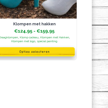
Klompen met hakken
Prijsklasse:
€
124,95
-
€
159,95
€124,95
,
,
,
Draagklompen
Klomp cadeau
Klompen met Hakken
tot
,
Klompen met logo
special painting
€159,95
oduct
Opties selecteren
ft
erdere
iaties.
ze
ie
n
kozen
rden
oductpagina