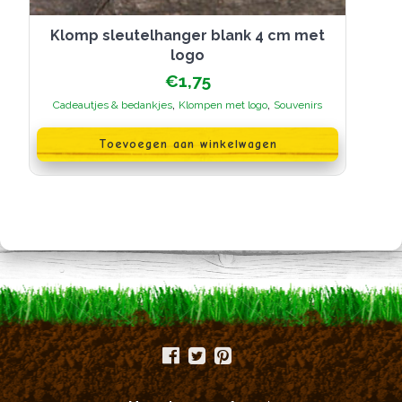
Klomp sleutelhanger blank 4 cm met
logo
€
1,75
,
,
Cadeautjes & bedankjes
Klompen met logo
Souvenirs
Toevoegen aan winkelwagen