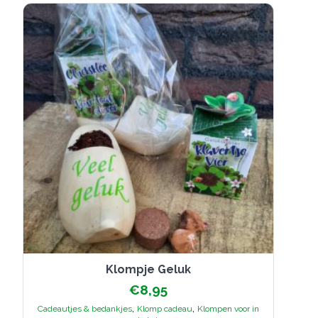
optie
kan
gekozen
worden
op
de
productpagina
Klompje Geluk
€
8,95
,
,
Cadeautjes & bedankjes
Klomp cadeau
Klompen voor in