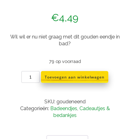
€
4,49
Wil wil er nu niet graag met dit gouden eendje in
bad?
79 op voorraad
Gouden
Toevoegen aan winkelwagen
badeend
aantal
SKU:
goudeneend
Categorieën:
Badeendjes
,
Cadeautjes &
bedankjes