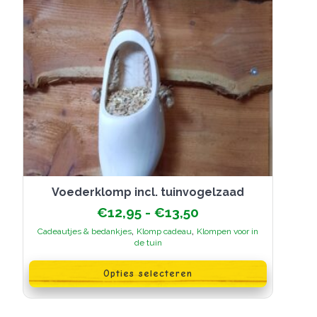
Voederklomp incl. tuinvogelzaad
Prijsklasse:
€
12,95
-
€
13,50
€12,95
,
,
Cadeautjes & bedankjes
Klomp cadeau
Klompen voor in
tot
de tuin
€13,50
Dit
product
Opties selecteren
heeft
meerdere
variaties.
Deze