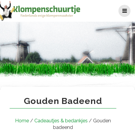
Ga
naar
de
inhoud
Gouden badeend
Gouden Badeend
Home
/
Cadeautjes & bedankjes
/ Gouden
badeend