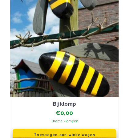
worden
op
de
productpagina
Bij klomp
€
0,00
Thema klompen
Toevoegen aan winkelwagen