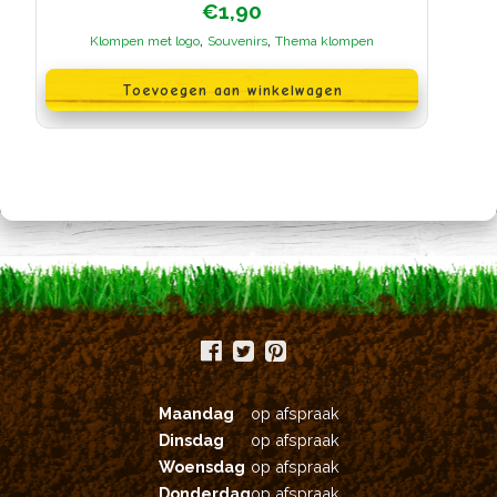
€
1,90
,
,
Klompen met logo
Souvenirs
Thema klompen
Toevoegen aan winkelwagen
Maandag
op afspraak
Dinsdag
op afspraak
Woensdag
op afspraak
Donderdag
op afspraak