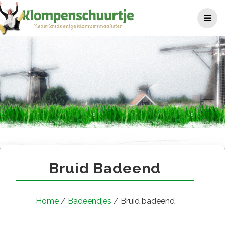
Ga
naar
de
inhoud
Bruid badeend
Bruid Badeend
Home
/
Badeendjes
/ Bruid badeend