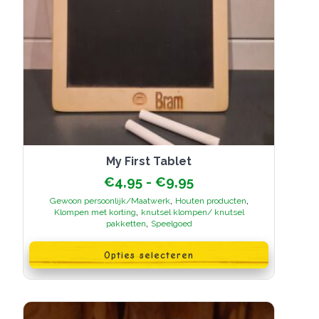
My First Tablet
Prijsklasse:
€
4,95
-
€
9,95
€4,95
,
,
Gewoon persoonlijk/Maatwerk
Houten producten
tot
,
Klompen met korting
knutsel klompen/ knutsel
€9,95
,
pakketten
Speelgoed
Dit
product
Opties selecteren
heeft
meerdere
variaties.
Deze
optie
kan