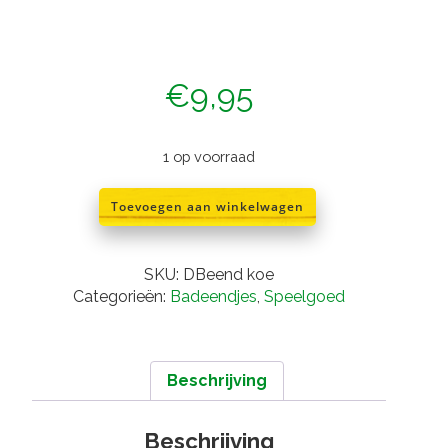
€
9,95
1 op voorraad
Badeend
Toevoegen aan winkelwagen
koe
aantal
SKU:
DBeend koe
Categorieën:
Badeendjes
,
Speelgoed
Beschrijving
Beschrijving