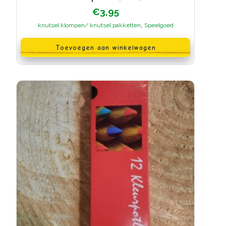
€
3,95
,
knutsel klompen/ knutsel pakketten
Speelgoed
Toevoegen aan winkelwagen