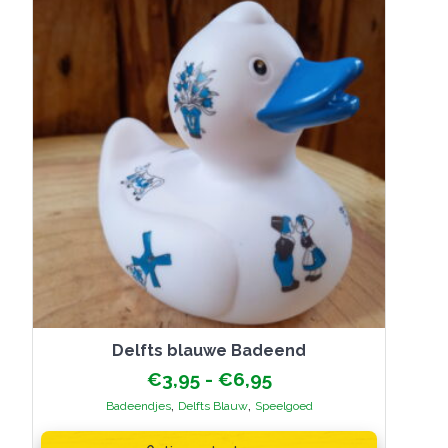
gekozen
worden
op
de
productpagina
Delfts blauwe Badeend
Prijsklasse:
€
3,95
-
€
6,95
€3,95
,
,
Badeendjes
Delfts Blauw
Speelgoed
tot
Dit
€6,95
product