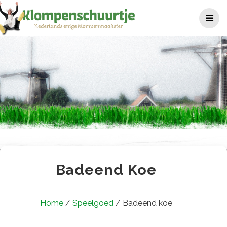
Ga
naar
de
inhoud
Badeend koe
Badeend Koe
Home
/
Speelgoed
/ Badeend koe