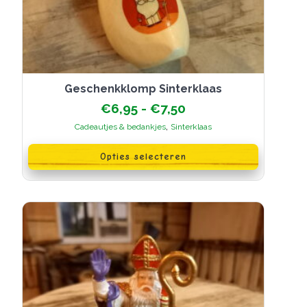
Geschenkklomp Sinterklaas
Prijsklasse:
€
6,95
-
€
7,50
€6,95
,
Cadeautjes & bedankjes
Sinterklaas
tot
Dit
€7,50
product
Opties selecteren
heeft
meerdere
variaties.
Deze
optie
kan
gekozen
worden
op
de
productpagina