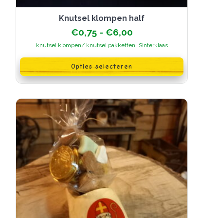
Knutsel klompen half
Prijsklasse:
€
0,75
-
€
6,00
€0,75
,
knutsel klompen/ knutsel pakketten
Sinterklaas
tot
Dit
€6,00
product
Opties selecteren
heeft
meerdere
variaties.
Deze
optie
kan
gekozen
worden
op
de
productpagina