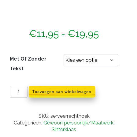
Prijsklas
€
11,95
-
€
19,95
€11,95
tot
Met Of Zonder
Tekst
€19,95
Serveertray
Toevoegen aan winkelwagen
rechthoekig
28x17cm
aantal
SKU:
serveerrechthoek
Categorieën:
Gewoon persoonlijk/Maatwerk
,
Sinterklaas