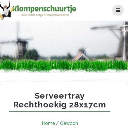
Ga
naar
de
inhoud
Serveertray rechthoekig 28
Serveertray
Rechthoekig 28x17cm
Home
/
Gewoon