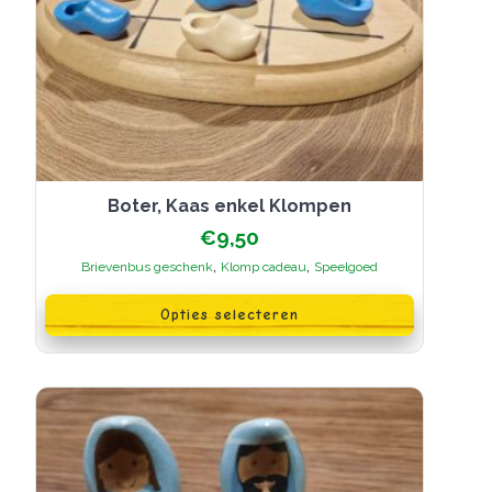
Boter, Kaas enkel Klompen
€
9,50
,
,
Brievenbus geschenk
Klomp cadeau
Speelgoed
Dit
product
Opties selecteren
heeft
meerdere
variaties.
Deze
optie
kan
gekozen
worden
op
de