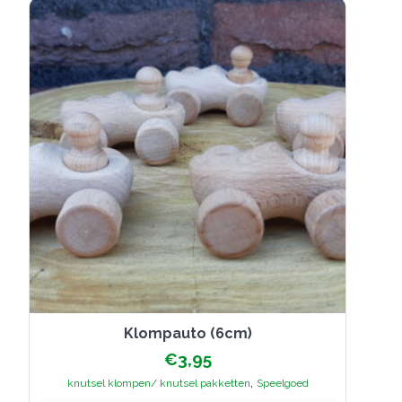
Klompauto (6cm)
€
3,95
,
knutsel klompen/ knutsel pakketten
Speelgoed