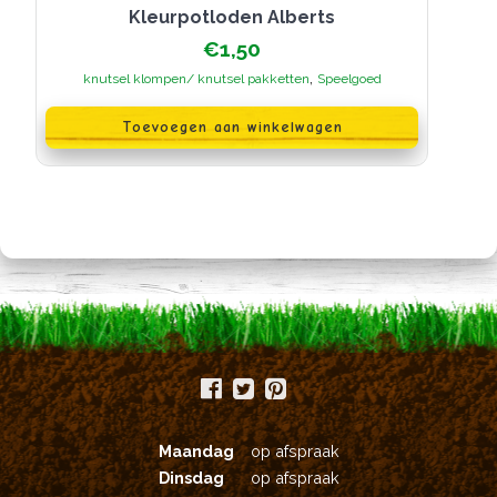
kleurpotloden Alberts
€
1,50
,
knutsel klompen/ knutsel pakketten
Speelgoed
Toevoegen aan winkelwagen
Maandag
op afspraak
Dinsdag
op afspraak