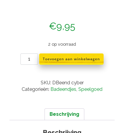
€
9,95
2 op voorraad
Badeend
Toevoegen aan winkelwagen
cyber
warrior
aantal
SKU:
DBeend cyber
Categorieën:
Badeendjes
,
Speelgoed
Beschrijving
Beschrijving