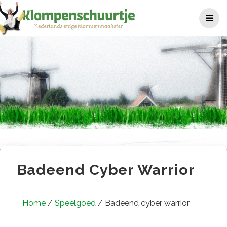
Ga
naar
de
inhoud
Badeend cyber warrior
Badeend Cyber Warrior
Home
/
Speelgoed
/ Badeend cyber warrior