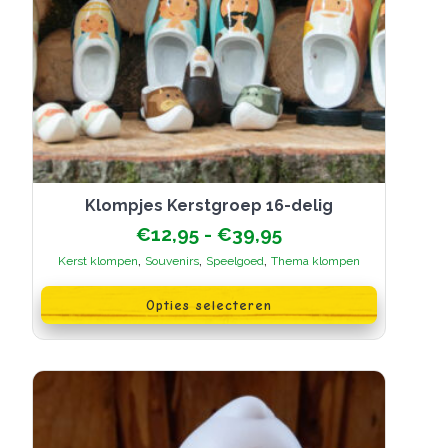
Klompjes Kerstgroep 16-delig
Prijsklasse:
€
12,95
-
€
39,95
€12,95
,
,
,
Kerst klompen
Souvenirs
Speelgoed
Thema klompen
tot
Dit
€39,95
product
Opties selecteren
heeft
meerdere
variaties.
Deze
optie
kan
gekozen
worden
op