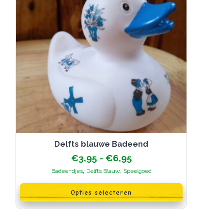
de
productpagina
Delfts blauwe Badeend
Prijsklasse:
€
3,95
-
€
6,95
€3,95
,
,
Badeendjes
Delfts Blauw
Speelgoed
tot
Dit
€6,95
product
Opties selecteren
heeft
meerdere
variaties.