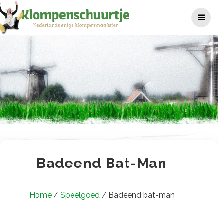
Ga
naar
de
inhoud
Badeend bat-man
Badeend Bat-Man
Home
/
Speelgoed
/ Badeend bat-man