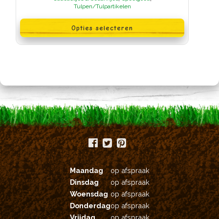
Tulpen/Tulpartikelen
Dit
product
Opties selecteren
heeft
meerdere
variaties.
Deze
optie
kan
gekozen
worden
op
de
productpagina
Maandag
op afspraak
Dinsdag
op afspraak
Woensdag
op afspraak
Donderdag
op afspraak
Vrijdag
op afspraak