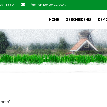
29 948 80
info@klompenschuurtje.nl
HOME
GESCHIEDENIS
DEM
klomp”