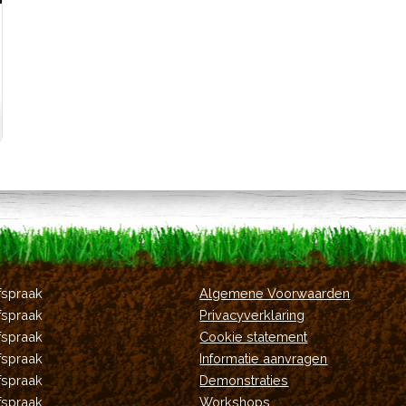
fspraak
Algemene Voorwaarden
fspraak
Privacyverklaring
fspraak
Cookie statement
fspraak
Informatie aanvragen
fspraak
Demonstraties
fspraak
Workshops