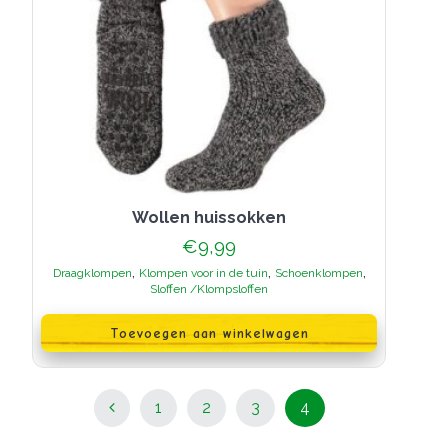
Wollen huissokken
€
9,99
,
,
,
Draagklompen
Klompen voor in de tuin
Schoenklompen
Sloffen /Klompsloffen
Toevoegen aan winkelwagen
Berichten
Pagina
Pagina
Pagina
Pagina
1
2
3
4
navigatie