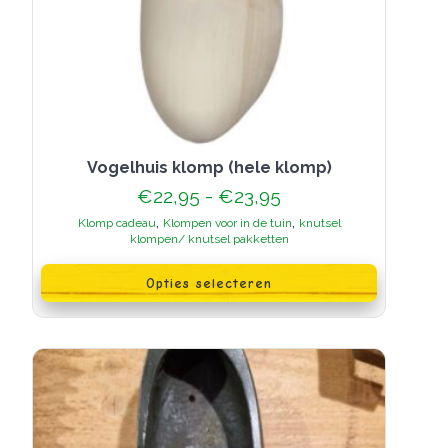
Vogelhuis klomp (hele klomp)
Prijsklasse:
€
22,95
-
€
23,95
€22,95
,
,
Klomp cadeau
Klompen voor in de tuin
knutsel
tot
klompen/ knutsel pakketten
€23,95
Dit
product
Opties selecteren
heeft
meerdere
variaties.
Deze
optie
kan
gekozen
worden
op
de