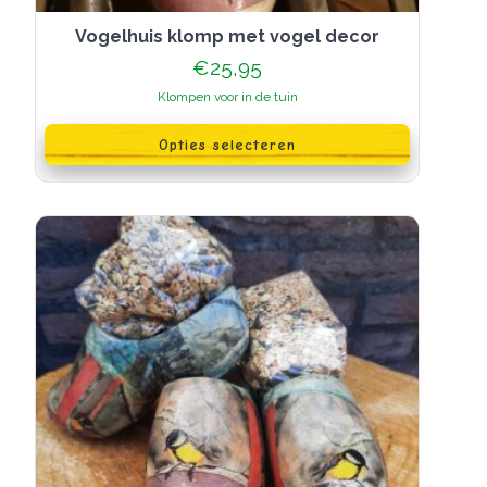
Vogelhuis klomp met vogel decor
€
25,95
Klompen voor in de tuin
Dit
product
Opties selecteren
heeft
meerdere
variaties.
Deze
optie
kan
gekozen
worden
op
de
productpagina