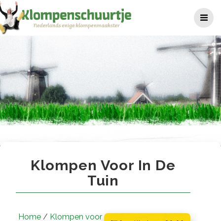
Ga
naar
de
inhoud
Klompen voor in de tuin
Klompen Voor In De
Tuin
Home
/
Klompen voor