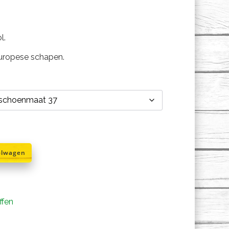
l.
Europese schapen.
elwagen
ffen