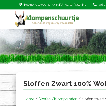
Ga
Helmondseweg 3a, 5735 RA, Aarle-Rixtel NL
06 2
naar
de
inhoud
sloffen zwart 100% wol
Sloffen Zwart 100% Wo
Home
/
Sloffen /Klompsloffen
/ sloffen zwart