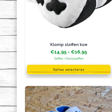
klomp sloffen koe
Prijsklasse
€
14,95
-
€
16,95
€14,95
Sloffen /Klompsloffen
tot
Dit
€16,95
product
Opties selecteren
heeft
meerdere
variaties.
Deze
optie
kan
gekozen
worden
op
de
productpagina