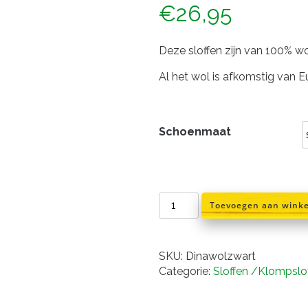
€
26,95
Deze sloffen zijn van 100% wo
Al het wol is afkomstig van 
Schoenmaat
sloffen
Toevoegen aan wink
zwart
100%
wol
SKU:
Dinawolzwart
aantal
Categorie:
Sloffen /Klompslo