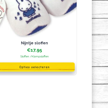
Nijntje sloffen
€
17,95
Sloffen /Klompsloffen
oduct
Opties selecteren
ft
erdere
iaties.
ze
ie
n
kozen
rden
oductpagina