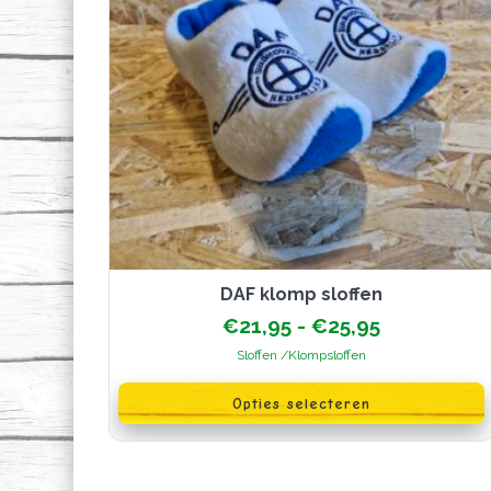
DAF klomp sloffen
Prijsklasse
€
21,95
-
€
25,95
€21,95
Sloffen /Klompsloffen
tot
Dit
€25,95
product
Opties selecteren
heeft
meerdere
variaties.
Deze
optie