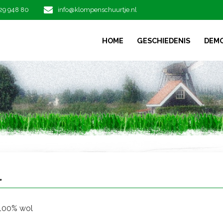
29 948 80
info@klompenschuurtje.nl
HOME
GESCHIEDENIS
DEM
l
 100% wol