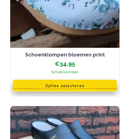
schoenklompen bloemen print
€
34,95
Schoenklompen
Dit
product
Opties selecteren
heeft
meerdere
variaties.
Deze
optie
kan
gekozen
worden
op
de
productpagina