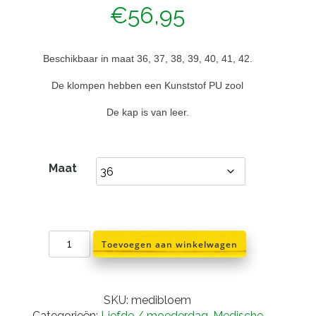
€
56,95
Beschikbaar in maat 36, 37, 38, 39, 40, 41, 42.
De klompen hebben een Kunststof PU zool
De kap is van leer.
Maat
Medische
Toevoegen aan winkelwagen
schoenklompen
wit/
bloemetjes
aantal
SKU:
medibloem
Categorieën:
Liefde / moederdag
,
Medische