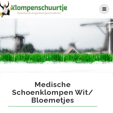
Ga
naar
de
inhoud
Medische schoenklompen wi
Medische
Schoenklompen Wit/
Bloemetjes