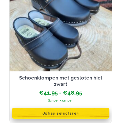
Schoenklompen met gesloten hiel
zwart
Prijsklasse:
€
41,95
-
€
48,95
€41,95
Schoenklompen
tot
Dit
€48,95
product
Opties selecteren
heeft
meerdere
variaties.
Deze