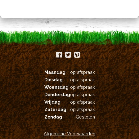
optie
kan
gekozen
worden
op
de
productpagina
Maandag
op afspraak
Dinsdag
op afspraak
Woensdag
op afspraak
Donderdag
op afspraak
Vrijdag
op afspraak
Zaterdag
op afspraak
Zondag
Gesloten
Algemene Voorwaarden