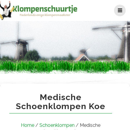
Ga
naar
de
inhoud
Medische schoenklompen k
Medische
Schoenklompen Koe
Home
/
Schoenklompen
/ Medische