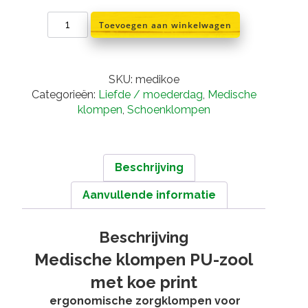
Medische
Toevoegen aan winkelwagen
schoenklompen
koe
aantal
SKU:
medikoe
Categorieën:
Liefde / moederdag
,
Medische
klompen
,
Schoenklompen
Beschrijving
Aanvullende informatie
Beschrijving
Medische klompen PU-zool
met koe print
ergonomische zorgklompen voor