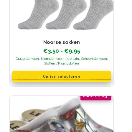
Noorse sokken
Prijsklasse:
€
3,50
-
€
9,95
€3,50
,
,
,
Draagklompen
Klompen voor in de tuin
Schoenklompen
tot
Sloffen /Klompsloffen
€9,95
Dit
product
Opties selecteren
heeft
meerdere
variaties.
Deze
Aanbieding!
optie
kan
gekozen
worden
op
de
productpagina