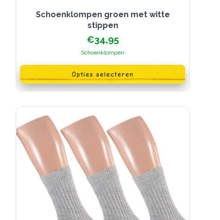
Schoenklompen groen met witte
stippen
€
34,95
Schoenklompen
Dit
product
Opties selecteren
heeft
meerdere
variaties.
Deze
optie
kan
gekozen
worden
op
de
productpagina