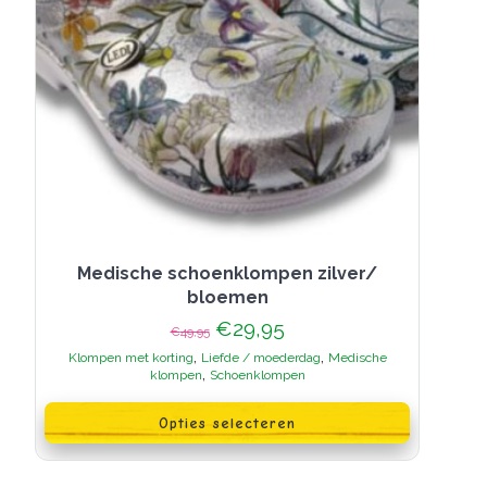
Medische schoenklompen zilver/
bloemen
Oorspronkelijke
Huidige
€
29,95
€
49,95
prijs
prijs
,
,
Klompen met korting
Liefde / moederdag
Medische
was:
is:
,
klompen
Schoenklompen
€49,95.
€29,95.
Dit
product
Opties selecteren
heeft
meerdere
variaties.
Deze