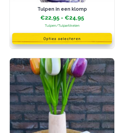
Tulpen in een klomp
Prijsklasse:
€
22,95
-
€
24,95
€22,95
Tulpen/Tulpartikelen
tot
Dit
€24,95
product
Opties selecteren
heeft
meerdere
variaties.
Deze
optie
kan
gekozen
worden
op
de
productpagina