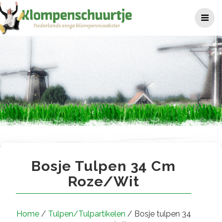
Ga
naar
de
inhoud
Bosje tulpen 34 cm roze/wit
Bosje Tulpen 34 Cm
Roze/wit
Home
/
Tulpen/Tulpartikelen
/ Bosje tulpen 34