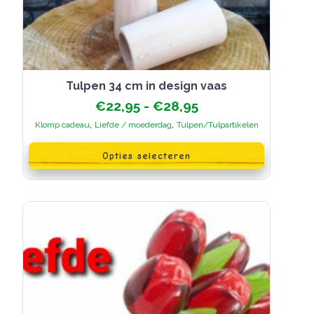
tulpen 34 cm in design vaas
Prijsklasse:
€
22,95
-
€
28,95
€22,95
,
,
Klomp cadeau
Liefde / moederdag
Tulpen/Tulpartikelen
tot
Dit
€28,95
product
Opties selecteren
heeft
meerdere
variaties.
Deze
optie
kan
gekozen
worden
op
de
productpagina