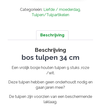
cm
roze/wit
Categorieën:
Liefde / moederdag
,
aantal
Tulpen/Tulpartikelen
Beschrijving
Beschrijving
bos tulpen 34 cm
Een vrolijk bosje houten tulpen 9 stuks ,roze
/wit.
Deze tulpen hebben geen onderhoudt nodig en
gaan jaren mee?
De tulpen zijn voorzien van een beschermende
laklaag.